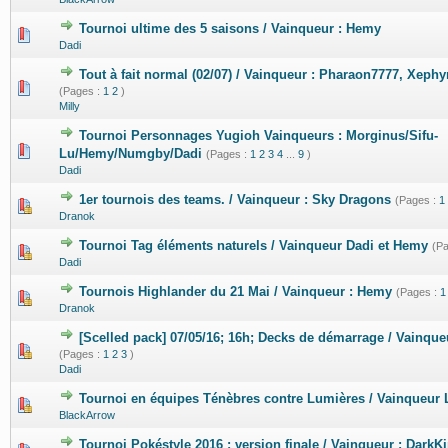
Tournoi ultime des 5 saisons / Vainqueur : Hemy
0 Votes - 0 sur 5 en moyenne
1
2
3
4
5
Dadi
Tout à fait normal (02/07) / Vainqueur : Pharaon7777, Xeph
0 Votes - 0 sur 5 en moyenne
1
2
3
4
5
(Pages :
1
2
)
Milly
Tournoi Personnages Yugioh Vainqueurs : Morginus/Sifu-
0 Votes - 0 sur 5 en moyenne
1
2
3
4
5
Lu/Hemy/Numgby/Dadi
(Pages :
1
2
3
4
...
9
)
Dadi
1er tournois des teams. / Vainqueur : Sky Dragons
(Pages :
1
1 Votes - 5 sur 5 en moyenne
1
2
3
4
5
Dranok
Tournoi Tag éléments naturels / Vainqueur Dadi et Hemy
(P
0 Votes - 0 sur 5 en moyenne
1
2
3
4
5
Dadi
Tournois Highlander du 21 Mai / Vainqueur : Hemy
(Pages :
1
0 Votes - 0 sur 5 en moyenne
1
2
3
4
5
Dranok
[Scelled pack] 07/05/16; 16h; Decks de démarrage / Vainque
0 Votes - 0 sur 5 en moyenne
1
2
3
4
5
(Pages :
1
2
3
)
Dadi
Tournoi en équipes Ténèbres contre Lumières / Vainqueur
0 Votes - 0 sur 5 en moyenne
1
2
3
4
5
BlackArrow
Tournoi Pokéstyle 2016 : version finale / Vainqueur : DarkK