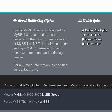
About Battle City Alpha
Quick Links
Focus MyBB Theme is designed for
Battle City Alpha
MyBB 1.8 series and is tested
Contact Us
properly till the most current version
Forum Team
of MyBB i.e. 1.8.7. It is simple, clean
Lite Version
and light MyBB theme with use of
font-awesome icons and shrinking
header.
For any more information, please use
our contact form.
Contact
Battle City Alpha
Retourner en haut
Version bas-débit (Archivé)
Moteur
MyBB
, © 2002-2026
MyBB Group
.
Focus MyBB Theme
by
WallBB