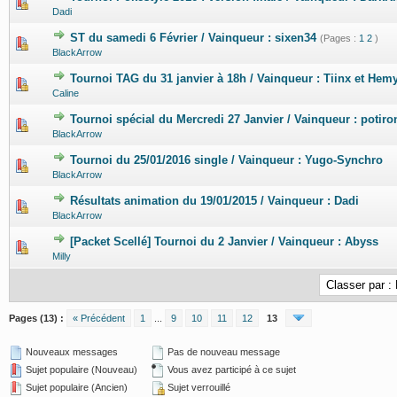
0 Votes - 0 sur 5 en moyenne
1
2
3
4
5
Dadi
ST du samedi 6 Février / Vainqueur : sixen34
(Pages :
1
2
)
0 Votes - 0 sur 5 en moyenne
1
2
3
4
5
BlackArrow
Tournoi TAG du 31 janvier à 18h / Vainqueur : Tiinx et Hem
0 Votes - 0 sur 5 en moyenne
1
2
3
4
5
Caline
Tournoi spécial du Mercredi 27 Janvier / Vainqueur : potiro
0 Votes - 0 sur 5 en moyenne
1
2
3
4
5
BlackArrow
Tournoi du 25/01/2016 single / Vainqueur : Yugo-Synchro
0 Votes - 0 sur 5 en moyenne
1
2
3
4
5
BlackArrow
Résultats animation du 19/01/2015 / Vainqueur : Dadi
0 Votes - 0 sur 5 en moyenne
1
2
3
4
5
BlackArrow
[Packet Scellé] Tournoi du 2 Janvier / Vainqueur : Abyss
0 Votes - 0 sur 5 en moyenne
1
2
3
4
5
Milly
Pages (13) :
« Précédent
1
...
9
10
11
12
13
Nouveaux messages
Pas de nouveau message
Sujet populaire (Nouveau)
Vous avez participé à ce sujet
Sujet populaire (Ancien)
Sujet verrouillé