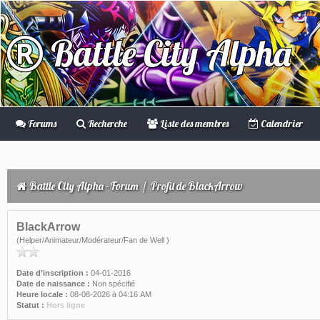
Battle City Alpha
Forums
Recherche
Liste des membres
Calendrier
Battle City Alpha - Forum
/
Profil de BlackArrow
BlackArrow
(Helper/Animateur/Modérateur/Fan de Well )
Date d’inscription :
04-01-2016
Date de naissance :
Non spécifié
Heure locale :
08-08-2026 à 04:16 AM
Statut :
Hors ligne