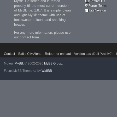
MyBB 1.8 series and is tested
Contact Us
properly till the most current version
Forum Team
of MyBB i.e. 1.8.7. It is simple, clean
Lite Version
and light MyBB theme with use of
font-awesome icons and shrinking
header.
For any more information, please use
our contact form.
Contact
Battle City Alpha
Retourner en haut
Version bas-débit (Archivé)
Moteur
MyBB
, © 2002-2026
MyBB Group
.
Focus MyBB Theme
by
WallBB