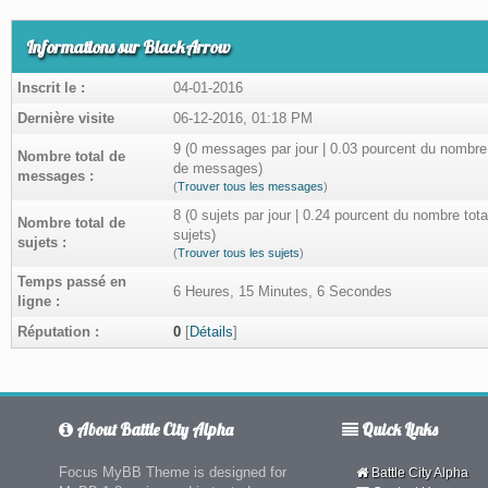
Informations sur BlackArrow
Inscrit le :
04-01-2016
Dernière visite
06-12-2016, 01:18 PM
9 (0 messages par jour | 0.03 pourcent du nombre 
Nombre total de
de messages)
messages :
(
Trouver tous les messages
)
8 (0 sujets par jour | 0.24 pourcent du nombre tota
Nombre total de
sujets)
sujets :
(
Trouver tous les sujets
)
Temps passé en
6 Heures, 15 Minutes, 6 Secondes
ligne :
Réputation :
0
[
Détails
]
About Battle City Alpha
Quick Links
Focus MyBB Theme is designed for
Battle City Alpha