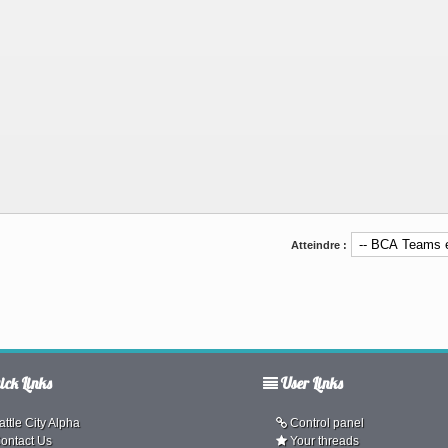
Atteindre :
ck Links
User Links
ttle City Alpha
Control panel
ontact Us
Your threads