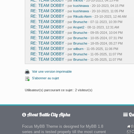
RE: TEAM DOBBY
- par
friknos
- 20-10-2023, 04:13 PM
RE: TEAM DOBBY
- par
kushinawa
- 20-10-2023, 04:15 PM
RE: TEAM DOBBY
- par
kushinawa
- 20-10-2023, 11:05 PM
RE: TEAM DOBBY
- par
Rikudo Atem
- 23-10-2023, 12:46 AM
RE: TEAM DOBBY
- par
Brunuche
- 07-11-2023, 10:39 PM
RE: TEAM DOBBY
- par
Arupet2
- 08-11-2023, 12:31 AM
RE: TEAM DOBBY
- par
Brunuche
- 09-05-2024, 10:04 PM
RE: TEAM DOBBY
- par
Brunuche
- 10-05-2024, 07:31 PM
RE: TEAM DOBBY
- par
Brunuche
- 18-05-2024, 05:27 PM
RE: TEAM DOBBY
- par
wilburn
- 11-05-2025, 11:06 PM
RE: TEAM DOBBY
- par
Brunuche
- 11-05-2025, 11:07 PM
RE: TEAM DOBBY
- par
Brunuche
- 11-05-2025, 11:07 PM
Voir une version imprimable
S’abonner au sujet
Utilisateur(s) parcourant ce sujet : 2 visiteur(s)
About Battle City Alpha
Qui
Focus MyBB Theme is designed for MyBB 1.8
Ba
series and is tested properly till the most current
C