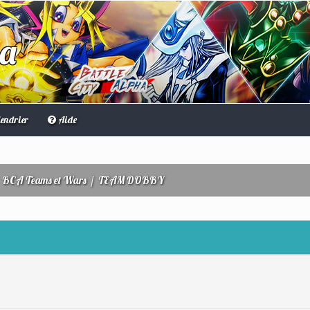
ha
endrier
Aide
/
BCA Teams et Wars
/
TEAM DOBBY