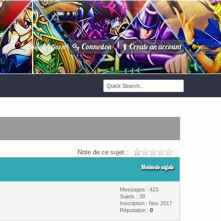
Connexion
Create an account
Howdy Guest!
/
Note de ce sujet :
Modes de sujets
Messages : 423
Sujets : 39
Inscription : Nov 2017
Réputation :
0