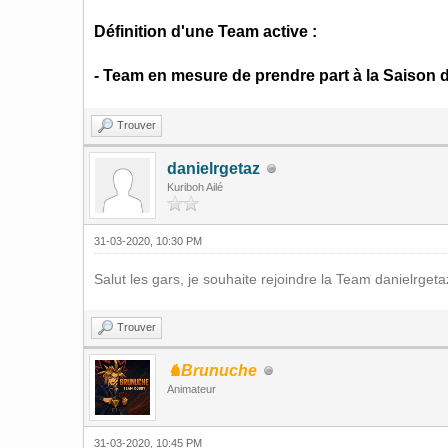
Définition d'une Team active :
- Team en mesure de prendre part à la Saison d
Trouver
danielrgetaz
Kuriboh Ailé
31-03-2020, 10:30 PM
Salut les gars, je souhaite rejoindre la Team danielrgeta
Trouver
♞Brunuche
Animateur
31-03-2020, 10:45 PM