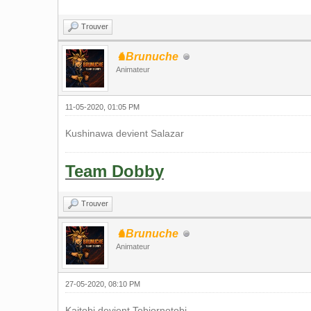
Trouver
♞Brunuche
Animateur
11-05-2020, 01:05 PM
Kushinawa devient Salazar
Team Dobby
Trouver
♞Brunuche
Animateur
27-05-2020, 08:10 PM
Kaitobi devient Tobiornotobi