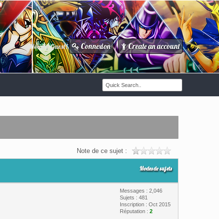
Connexion
Create an account
Howdy Guest!
/
Note de ce sujet :
Modes de sujets
Messages : 2,046
Sujets : 481
Inscription : Oct 2015
Réputation :
2