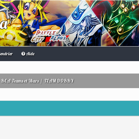
ha
endrier
Aide
/
BCA Teams et Wars
/
TEAM DOBBY