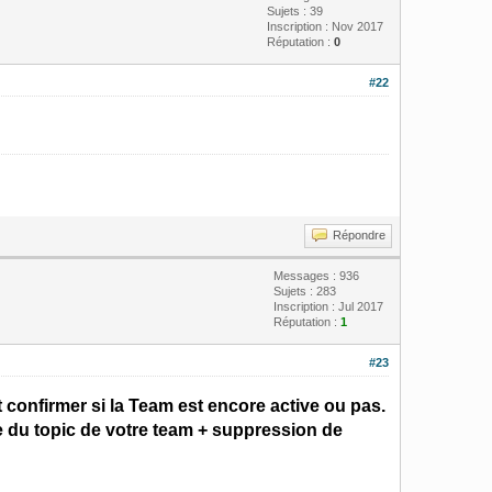
Sujets : 39
Inscription : Nov 2017
Réputation :
0
#22
Répondre
Messages : 936
Sujets : 283
Inscription : Jul 2017
Réputation :
1
#23
 confirmer si la Team est encore active ou pas.
e du topic de votre team + suppression de