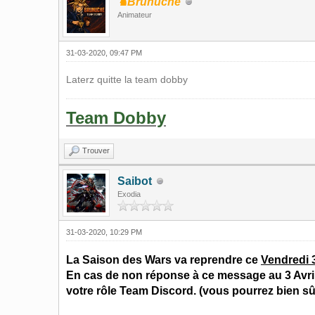
♞Brunuche
Animateur
31-03-2020, 09:47 PM
Laterz quitte la team dobby
Team Dobby
Trouver
Saibot
Exodia
31-03-2020, 10:29 PM
La Saison des Wars va reprendre ce
Vendredi 3
En cas de non réponse à ce message au 3 Avril,
votre rôle Team Discord. (vous pourrez bien sûr 