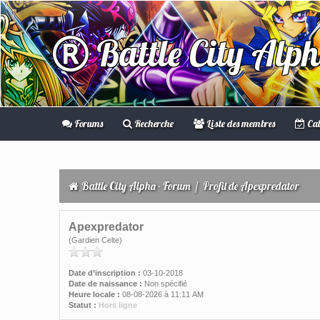
Battle City Alp
Forums
Recherche
Liste des membres
Cal
Battle City Alpha - Forum
/
Profil de Apexpredator
Apexpredator
(Gardien Celte)
Date d’inscription :
03-10-2018
Date de naissance :
Non spécifié
Heure locale :
08-08-2026 à 11:11 AM
Statut :
Hors ligne