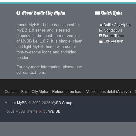
About Battle City Alpha
Quick Links
Focus MyBB Theme is designed for
Battle City Alpha
MyBB 1.8 series and is tested
Contact Us
properly till the most current version
Forum Team
of MyBB i.e. 1.8.7. It is simple, clean
Lite Version
and light MyBB theme with use of
font-awesome icons and shrinking
header.
For any more information, please use
our contact form.
Contact
Battle City Alpha
Retourner en haut
Version bas-débit (Archivé)
Moteur
MyBB
, © 2002-2026
MyBB Group
.
Focus MyBB Theme
by
WallBB