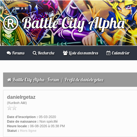
Battle City Alpha
Forums
Recherche
Liste des membres
Calendrier
Battle City Alpha - Forum
/
Profil de danielrgetaz
danielrgetaz
(Kuriboh Ailé)
Date d’inscription :
05-03-2020
Date de naissance :
Non spécifié
Heure locale :
06-08-2026 à 05:38 PM
Statut :
Hors ligne