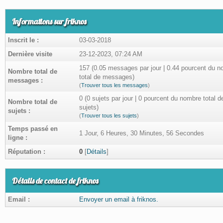
Informations sur friknos
Inscrit le :
03-03-2018
Dernière visite
23-12-2023, 07:24 AM
157 (0.05 messages par jour | 0.44 pourcent du 
Nombre total de
total de messages)
messages :
(
Trouver tous les messages
)
0 (0 sujets par jour | 0 pourcent du nombre total d
Nombre total de
sujets)
sujets :
(
Trouver tous les sujets
)
Temps passé en
1 Jour, 6 Heures, 30 Minutes, 56 Secondes
ligne :
Réputation :
0
[
Détails
]
Détails de contact de friknos
Email :
Envoyer un email à friknos.