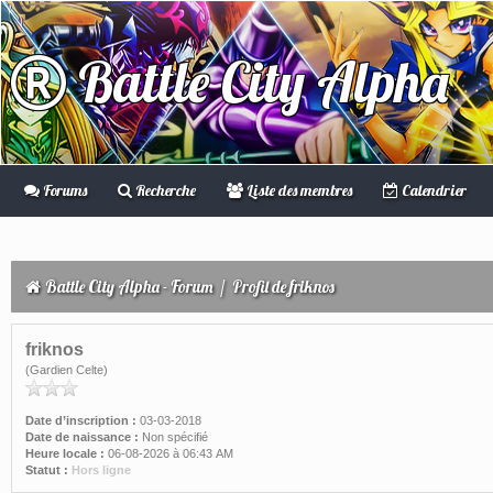
Battle City Alpha
Forums
Recherche
Liste des membres
Calendrier
Battle City Alpha - Forum
/
Profil de friknos
friknos
(Gardien Celte)
Date d’inscription :
03-03-2018
Date de naissance :
Non spécifié
Heure locale :
06-08-2026 à 06:43 AM
Statut :
Hors ligne