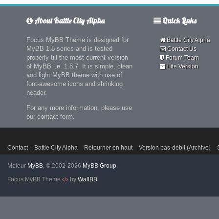
About Battle City Alpha
Quick Links
Focus MyBB Theme is designed for
Battle City Alpha
MyBB 1.8 series and is tested
Contact Us
properly till the most current version
Forum Team
of MyBB i.e. 1.8.7. It is simple, clean
Lite Version
and light MyBB theme with use of
font-awesome icons and shrinking
header.
For any more information, please use
our contact form.
Contact
Battle City Alpha
Retourner en haut
Version bas-débit (Archivé)
Moteur
MyBB
, © 2002-2026
MyBB Group
.
Focus MyBB Theme
by
WallBB