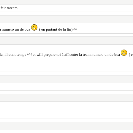
fait tateam
team numero un de bca
( en partant de la fin) ^^
a , il etait temps ^^! et will prepare toi à affronter la team numero un de bca
( e