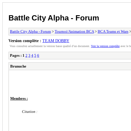
Battle City Alpha - Forum
Battle City Alpha - Forum
>
Tournoi/Animation BCA
>
BCA Teams et Wars
>
Version complète :
TEAM DOBBY
Vous consultez actuellement la version basse qualité d’un document.
Voir la version complète
avec le b
Pages :
1
2
3
4
5
6
Brunuche
Membres :
Citation :