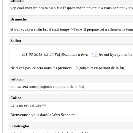
wilburn
yep cool mon brubru ta bien fait l'éspion mdr bienvenue a vous content kt'es 
Brunuche
et oui kyukyu enfin la , il etait temps ^^! et will prepare toi à affronter la 
Saibot
(21-02-2018, 05:25 PM)
Brunuche a écrit :
[ -> ]
et oui kyukyu enfin l
Ne rêvez pas, ce sera nous les premiers ! ;3 (toujours en partant de la fin)
wilburn
non sa sera nous (toujours en partant de la fin)
Caline
La team est validée ^^
Bienvenue a vous dans la Wars Scene ^^
lolodrogba