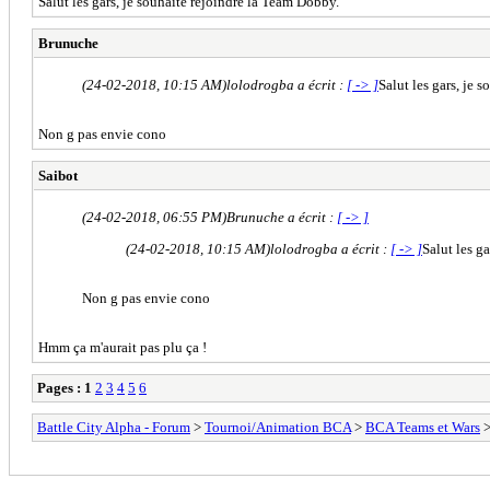
Salut les gars, je souhaite rejoindre la Team Dobby.
Brunuche
(24-02-2018, 10:15 AM)
lolodrogba a écrit :
[ -> ]
Salut les gars, je 
Non g pas envie cono
Saibot
(24-02-2018, 06:55 PM)
Brunuche a écrit :
[ -> ]
(24-02-2018, 10:15 AM)
lolodrogba a écrit :
[ -> ]
Salut les g
Non g pas envie cono
Hmm ça m'aurait pas plu ça !
Pages :
1
2
3
4
5
6
Battle City Alpha - Forum
>
Tournoi/Animation BCA
>
BCA Teams et Wars
>