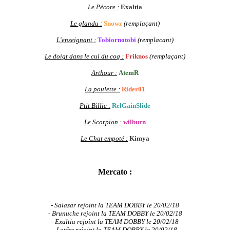
Le Pécore :
Exaltia
Le glandu :
Snowz
(remplaçant)
L'enseignant :
Tobiornotobi
(remplacant)
Le doigt dans le cul du coq :
Friknos
(remplaçant)
Arthour :
AtemR
La poulette :
Rider01
Ptit Billie :
RelGainSlide
Le Scorpion :
wilburn
Le Chat empoté :
Kimya
Mercato :
- Salazar rejoint la TEAM DOBBY le 20/02/18
- Brunuche rejoint la TEAM DOBBY le 20/02/18
- Exaltia rejoint la TEAM DOBBY le 20/02/18
- Latërz rejoint la TEAM DOBBY le 20/02/18