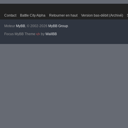
Contact
Battle City Alpha
Retourner en haut
Version bas-débit (Archivé)
Moteur
MyBB
, © 2002-2026
MyBB Group
.
Focus MyBB Theme
by
WallBB