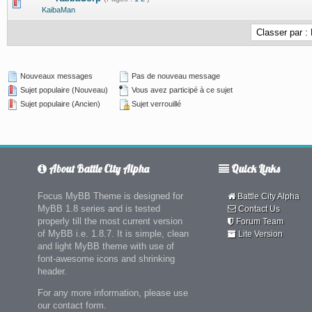
1 Votes - 5 sur 5 en moyenne
1
2
3
4
5
KaibaMan
Nouveaux messages
Pas de nouveau message
Sujet populaire (Nouveau)
Vous avez participé à ce sujet
Sujet populaire (Ancien)
Sujet verrouillé
About Battle City Alpha
Quick Links
Focus MyBB Theme is designed for
Battle City Alpha
MyBB 1.8 series and is tested
Contact Us
properly till the most current version
Forum Team
of MyBB i.e. 1.8.7. It is simple, clean
Lite Version
and light MyBB theme with use of
font-awesome icons and shrinking
header.
For any more information, please use
our contact form.