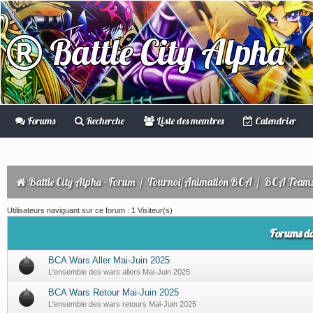
Battle City Alpha
Forums
Recherche
Liste des membres
Calendrier
Battle City Alpha - Forum
/
Tournoi/Animation BCA
/
BCA Teams
Utilisateurs naviguant sur ce forum : 1 Visiteur(s)
Forums d
BCA Wars Aller Mai-Juin 2025
L'ensemble des wars allers Mai-Juin 2025
BCA Wars Retour Mai-Juin 2025
L'ensemble des wars retours Mai-Juin 2025