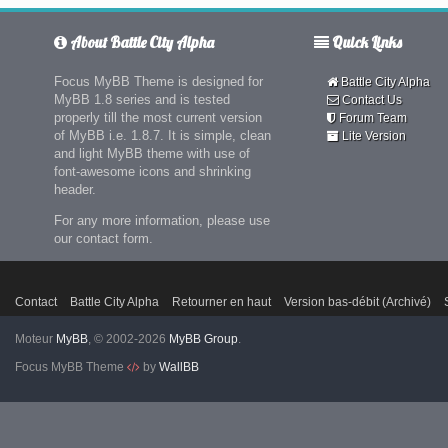
About Battle City Alpha
Quick Links
Focus MyBB Theme is designed for
Battle City Alpha
MyBB 1.8 series and is tested
Contact Us
properly till the most current version
Forum Team
of MyBB i.e. 1.8.7. It is simple, clean
Lite Version
and light MyBB theme with use of
font-awesome icons and shrinking
header.
For any more information, please use
our contact form.
Contact
Battle City Alpha
Retourner en haut
Version bas-débit (Archivé)
Moteur
MyBB
, © 2002-2026
MyBB Group
.
Focus MyBB Theme
by
WallBB