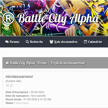
Battle City Alpha
Forums
Recherche
Liste des membres
Calendrier
Battle City Alpha - Forum
/
Profil de nicolassarneur
nicolassarneur
(Kuriboh Ailé)
Date d’inscription :
29-08-2022
Date de naissance :
Non spécifié
Heure locale :
07-08-2026 à 07:25 AM
Statut :
Hors ligne