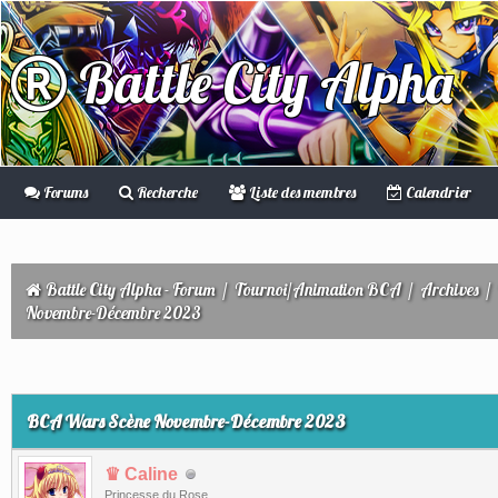
Battle City Alpha
Forums
Recherche
Liste des membres
Calendrier
Battle City Alpha - Forum
/
Tournoi/Animation BCA
/
Archives
/
Novembre-Décembre 2023
BCA Wars Scène Novembre-Décembre 2023
♛ Caline
Princesse du Rose