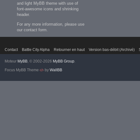
and light MyBB theme with use of
font-awesome icons and shrinking
header.
For any more information, please use
our contact form.
Contact
Battle City Alpha
Retourner en haut
Version bas-débit (Archivé)
Moteur
MyBB
, © 2002-2026
MyBB Group
.
Focus MyBB Theme
by
WallBB