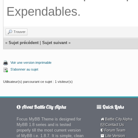
Expendables.
Trouver
«
Sujet précédent
|
Sujet suivant
»
Voir une version imprimable
S’abonner au sujet
Utilisateur(s) parcourant ce sujet : 1 visiteur(s)
About Battle City Alpha
Quick Links
Focus MyBB Theme is designed for
Battle City Alpha
MyBB 1.8 series and is tested
Contact Us
properly till the most current version
Forum Team
of MyBB i.e. 1.8.7. It is simple, clean
Lite Version