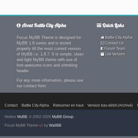
About Battle City Alpha
Quick Links
Focus MyBB Theme is designed for
Battle City Alpha
MyBB 1.8 series and is tested
Contact Us
properly till the most current version
Forum Team
of MyBB i.e. 1.8.7. It is simple, clean
Lite Version
and light MyBB theme with use of
font-awesome icons and shrinking
header.
For any more information, please use
our contact form.
Contact
Battle City Alpha
Retourner en haut
Version bas-débit (Archivé)
Moteur
MyBB
, © 2002-2026
MyBB Group
.
Focus MyBB Theme
by
WallBB