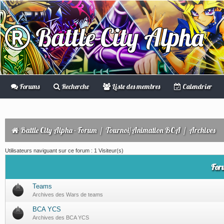
Battle City Alpha
Forums
Recherche
Liste des membres
Calendrier
Battle City Alpha - Forum
/
Tournoi/Animation BCA
/
Archives
Utilisateurs naviguant sur ce forum : 1 Visiteur(s)
For
Teams
Archives des Wars de teams
BCA YCS
Archives des BCA YCS