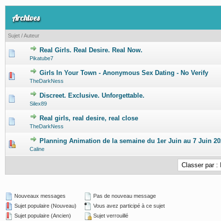
Archives
Sujet
/
Auteur
Real Girls. Real Desire. Real Now.
0 Votes - 0 sur 5 en moyenne
1
2
3
4
5
Pikatube7
Girls In Your Town - Anonymous Sex Dating - No Verify
0 Votes - 0 sur 5 en moyenne
1
2
3
4
5
TheDarkNess
Discreet. Exclusive. Unforgettable.
0 Votes - 0 sur 5 en moyenne
1
2
3
4
5
Silex89
Real girls, real desire, real close
0 Votes - 0 sur 5 en moyenne
1
2
3
4
5
TheDarkNess
Planning Animation de la semaine du 1er Juin au 7 Juin 2
0 Votes - 0 sur 5 en moyenne
1
2
3
4
5
Caline
Nouveaux messages
Pas de nouveau message
Sujet populaire (Nouveau)
Vous avez participé à ce sujet
Sujet populaire (Ancien)
Sujet verrouillé