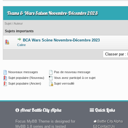
Teams & Wars Saison Novembre-Décembre 2023
Sujet
/
Auteur
Sujets importants
BCA Wars Scène Novembre-Décembre 2023
0 Votes - 0 sur 5 en moyenne
1
2
3
4
5
Caline
Nouveaux messages
Pas de nouveau message
Sujet populaire (Nouveau)
Vous avez participé à ce sujet
Sujet populaire (Ancien)
Sujet verrouillé
About Battle City Alpha
Quick Links
Focus MyBB Theme is designed for
Battle City Alpha
MyBB 1.8 series and is tested
Contact Us