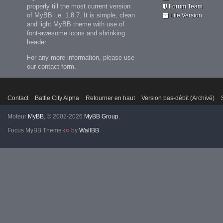
properly till the most current version
Forum Team
of MyBB i.e. 1.8.7. It is simple, clean
Lite Version
and light MyBB theme with use of
font-awesome icons and shrinking
header.
For any more information, please use
our contact form.
Contact
Battle City Alpha
Retourner en haut
Version bas-débit (Archivé)
Moteur
MyBB
, © 2002-2026
MyBB Group
.
Focus MyBB Theme
by
WallBB