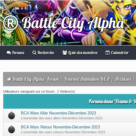
Battle City Alpha
Forums
Recherche
Liste des membres
Calendrier
Battle City Alpha - Forum
/
Tournoi/Animation BCA
/
Archives
/
Utilisateurs naviguant sur ce forum : 1 Visiteur(s)
Forums dans ’Teams & 
BCA Wars Aller Novembre-Décembre 2023
L'ensemble des wars allers Novembre-Décembre 2023
BCA Wars Retour Novembre-Décembre 2023
L'ensemble des wars retours Novembre-Décembre 2023