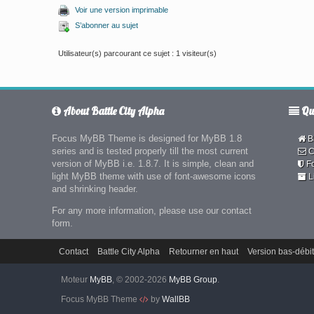
Voir une version imprimable
S’abonner au sujet
Utilisateur(s) parcourant ce sujet : 1 visiteur(s)
About Battle City Alpha
Qui
Focus MyBB Theme is designed for MyBB 1.8
Ba
series and is tested properly till the most current
C
version of MyBB i.e. 1.8.7. It is simple, clean and
F
light MyBB theme with use of font-awesome icons
L
and shrinking header.
For any more information, please use our contact
form.
Contact
Battle City Alpha
Retourner en haut
Version bas-débit
Moteur
MyBB
, © 2002-2026
MyBB Group
.
Focus MyBB Theme
by
WallBB