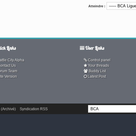
Atteindre :
ck Links
User Links
ttle City Alpha
Control panel
ontact Us
Your threads
orum Team
Buddy List
ite Version
Latest Post
 (Archivé)
Syndication RSS