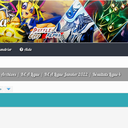
ha
endrier
Aide
/
Archives
/
BCA Ligue
/
BCA Ligue Janvier 2022
/
Résultats Ligue 4
»