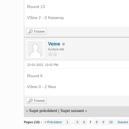
Round 13
V3ine 2 - 0 Kaiseray
Trouver
Veine
Kuriboh Ailé
12-01-2022, 10:41 PM
Round 6
V3ine 0 - 2 Niso
Trouver
«
Sujet précédent
|
Sujet suivant
»
Pages (10) :
« Précédent
1
...
5
6
7
8
9
10
Suivant 