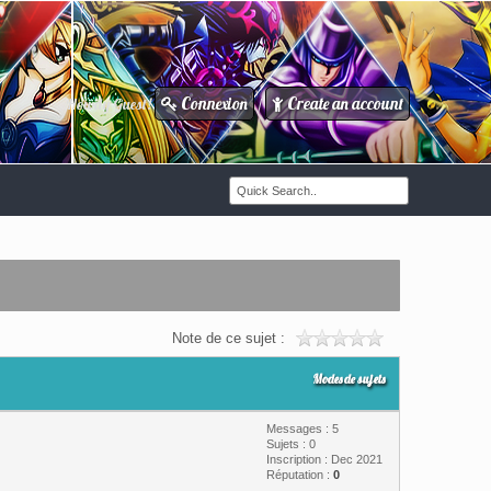
Connexion
Create an account
Howdy Guest!
/
Note de ce sujet :
Modes de sujets
Messages : 5
Sujets : 0
Inscription : Dec 2021
Réputation :
0