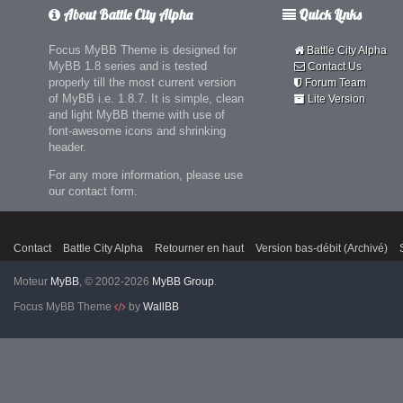
About Battle City Alpha
Quick Links
Focus MyBB Theme is designed for
Battle City Alpha
MyBB 1.8 series and is tested
Contact Us
properly till the most current version
Forum Team
of MyBB i.e. 1.8.7. It is simple, clean
Lite Version
and light MyBB theme with use of
font-awesome icons and shrinking
header.
For any more information, please use
our contact form.
Contact
Battle City Alpha
Retourner en haut
Version bas-débit (Archivé)
Moteur
MyBB
, © 2002-2026
MyBB Group
.
Focus MyBB Theme
by
WallBB