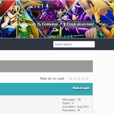
Connexion
Create an account
Howdy Guest!
/
Note de ce sujet :
Modes de sujets
Messages : 28
Sujets : 0
Inscription : Aug 2021
Réputation :
0