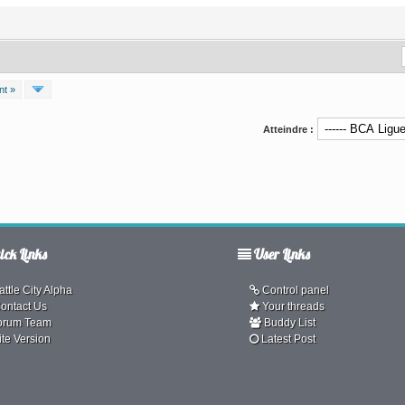
nt »
Atteindre :
ck Links
User Links
ttle City Alpha
Control panel
ontact Us
Your threads
orum Team
Buddy List
ite Version
Latest Post