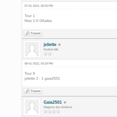
07-01-2022, 06:03 PM
Tour 1 :
Niso 2-0 GKaiba
Trouver
jxliette
Kuriboh Ailé
08-01-2022, 03:29 PM
Tour 9
jxliette 2 - 1 gaia2501
Trouver
Gaia2501
Magicien des ténèbres