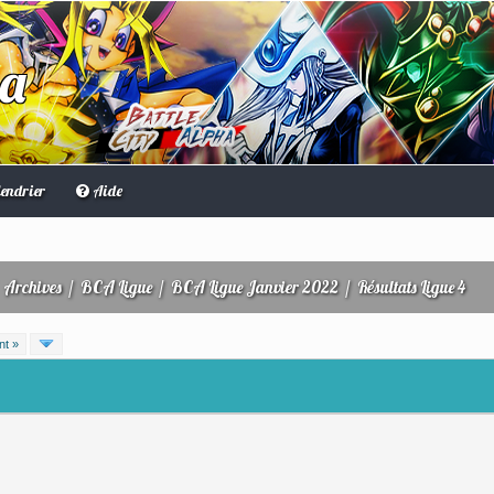
ha
endrier
Aide
/
Archives
/
BCA Ligue
/
BCA Ligue Janvier 2022
/
Résultats Ligue 4
nt »