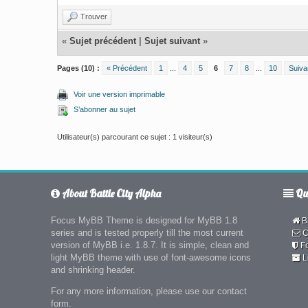
Trouver
«
Sujet précédent
|
Sujet suivant
»
Pages (10) :
« Précédent
1
...
4
5
6
7
8
...
10
Suiva
Voir une version imprimable
S’abonner au sujet
Utilisateur(s) parcourant ce sujet : 1 visiteur(s)
About Battle City Alpha
Qui
Focus MyBB Theme is designed for MyBB 1.8
Ba
series and is tested properly till the most current
C
version of MyBB i.e. 1.8.7. It is simple, clean and
F
light MyBB theme with use of font-awesome icons
L
and shrinking header.
For any more information, please use our contact
form.