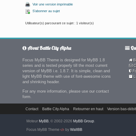
Voir une version imprimable
S’abonner au sujet
Utilisateur(s) parcourant ce sujet : 1 visiteur(s)
About Battle City Alpha
Qui
Focus MyBB Theme is designed for MyBB 1.8
Ba
series and is tested properly till the most current
C
version of MyBB i.e. 1.8.7. It is simple, clean and
F
light MyBB theme with use of font-awesome icons
L
and shrinking header.
For any more information, please use our contact
form.
Contact
Battle City Alpha
Retourner en haut
Version bas-débit
Moteur
MyBB
, © 2002-2026
MyBB Group
.
Focus MyBB Theme
by
WallBB