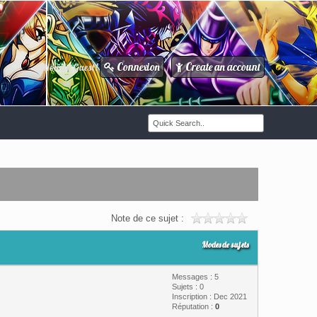
Connexion
Create an account
Howdy Guest!
/
Note de ce sujet :
Modes de sujets
Messages : 5
Sujets : 0
Inscription : Dec 2021
Réputation :
0