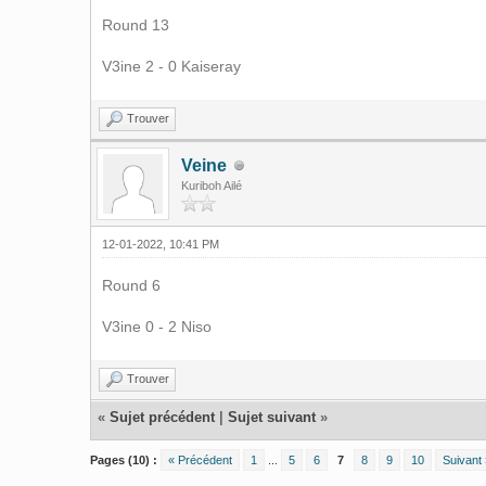
Round 13
V3ine 2 - 0 Kaiseray
Trouver
Veine
Kuriboh Ailé
12-01-2022, 10:41 PM
Round 6
V3ine 0 - 2 Niso
Trouver
«
Sujet précédent
|
Sujet suivant
»
Pages (10) :
« Précédent
1
...
5
6
7
8
9
10
Suivant 