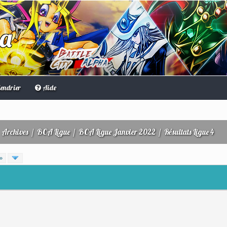
ha
endrier
Aide
/
Archives
/
BCA Ligue
/
BCA Ligue Janvier 2022
/
Résultats Ligue 4
»