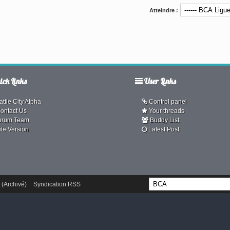
Atteindre :
ck Links
User Links
ttle City Alpha
Control panel
ontact Us
Your threads
orum Team
Buddy List
ite Version
Latest Post
 (Archivé)
Syndication RSS