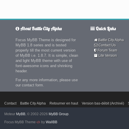
About Battle City Alpha
Quick Links
Focus MyBB Theme is designed for
Battle City Alpha
MyBB 1.8 series and is tested
Contact Us
properly till the most current version
Forum Team
of MyBB i.e. 1.8.7. It is simple, clean
Lite Version
and light MyBB theme with use of
font-awesome icons and shrinking
header.
For any more information, please use
our contact form.
Contact
Battle City Alpha
Retourner en haut
Version bas-débit (Archivé)
Moteur
MyBB
, © 2002-2026
MyBB Group
.
Focus MyBB Theme
by
WallBB