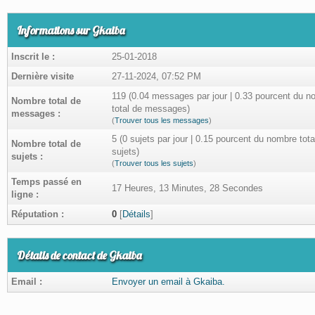
Informations sur Gkaiba
Inscrit le :
25-01-2018
Dernière visite
27-11-2024, 07:52 PM
119 (0.04 messages par jour | 0.33 pourcent du n
Nombre total de
total de messages)
messages :
(
Trouver tous les messages
)
5 (0 sujets par jour | 0.15 pourcent du nombre tota
Nombre total de
sujets)
sujets :
(
Trouver tous les sujets
)
Temps passé en
17 Heures, 13 Minutes, 28 Secondes
ligne :
Réputation :
0
[
Détails
]
Détails de contact de Gkaiba
Email :
Envoyer un email à Gkaiba.