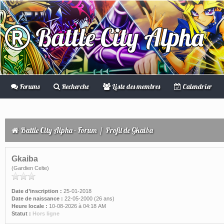
Battle City Alpha
Forums
Recherche
Liste des membres
Calendrier
Battle City Alpha - Forum
/
Profil de Gkaiba
Gkaiba
(Gardien Celte)
Date d’inscription :
25-01-2018
Date de naissance :
22-05-2000 (26 ans)
Heure locale :
10-08-2026 à 04:18 AM
Statut :
Hors ligne