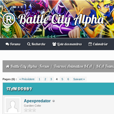
Battle City Alpha
Forums
Recherche
Liste des membres
Calendrier
Battle City Alpha - Forum
/
Tournoi/Animation BCA
/
BCA Teams
(s))
Pages (6) :
« Précédent
1
2
3
4
5
6
Suivant »
TEAM DOBBY
Apexpredator
Gardien Celte