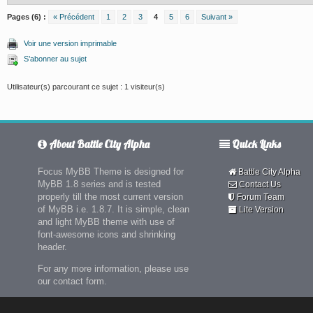
Pages (6) :
« Précédent
1
2
3
4
5
6
Suivant »
Voir une version imprimable
S’abonner au sujet
Utilisateur(s) parcourant ce sujet : 1 visiteur(s)
About Battle City Alpha
Quick Links
Focus MyBB Theme is designed for
Battle City Alpha
MyBB 1.8 series and is tested
Contact Us
properly till the most current version
Forum Team
of MyBB i.e. 1.8.7. It is simple, clean
Lite Version
and light MyBB theme with use of
font-awesome icons and shrinking
header.
For any more information, please use
our contact form.