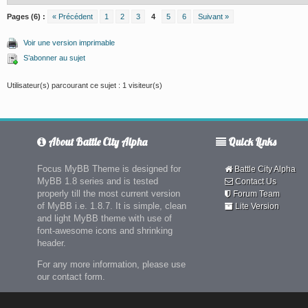
Pages (6) :
« Précédent
1
2
3
4
5
6
Suivant »
Voir une version imprimable
S’abonner au sujet
Utilisateur(s) parcourant ce sujet : 1 visiteur(s)
About Battle City Alpha
Quick Links
Focus MyBB Theme is designed for
Battle City Alpha
MyBB 1.8 series and is tested
Contact Us
properly till the most current version
Forum Team
of MyBB i.e. 1.8.7. It is simple, clean
Lite Version
and light MyBB theme with use of
font-awesome icons and shrinking
header.
For any more information, please use
our contact form.