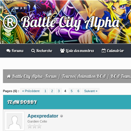
Battle City Alpha
Forums
Recherche
Liste des membres
Calendrier
Battle City Alpha - Forum
/
Tournoi/Animation BCA
/
BCA Teams
(s))
Pages (6) :
« Précédent
1
2
3
4
5
6
Suivant »
TEAM DOBBY
Apexpredator
Gardien Celte