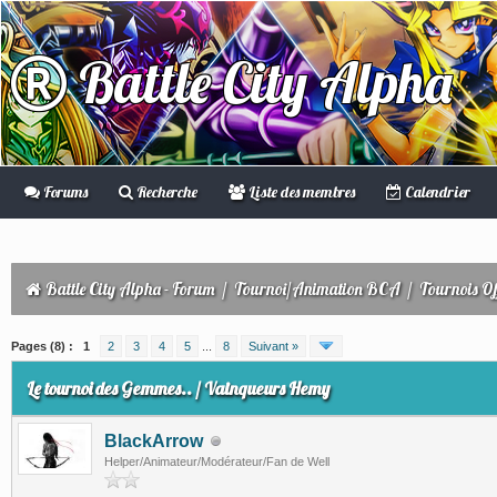
Battle City Alpha
Forums
Recherche
Liste des membres
Calendrier
Battle City Alpha - Forum
/
Tournoi/Animation BCA
/
Tournois Off
(s))
Pages (8) :
1
2
3
4
5
...
8
Suivant »
Le tournoi des Gemmes.. / Vainqueurs Hemy
BlackArrow
Helper/Animateur/Modérateur/Fan de Well