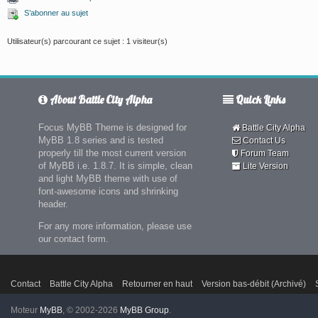
S’abonner au sujet
Utilisateur(s) parcourant ce sujet : 1 visiteur(s)
About Battle City Alpha
Quick Links
Focus MyBB Theme is designed for
Battle City Alpha
MyBB 1.8 series and is tested
Contact Us
properly till the most current version
Forum Team
of MyBB i.e. 1.8.7. It is simple, clean
Lite Version
and light MyBB theme with use of
font-awesome icons and shrinking
header.
For any more information, please use
our contact form.
Contact
Battle City Alpha
Retourner en haut
Version bas-débit (Archivé)
Moteur
MyBB
, © 2002-2026
MyBB Group
.