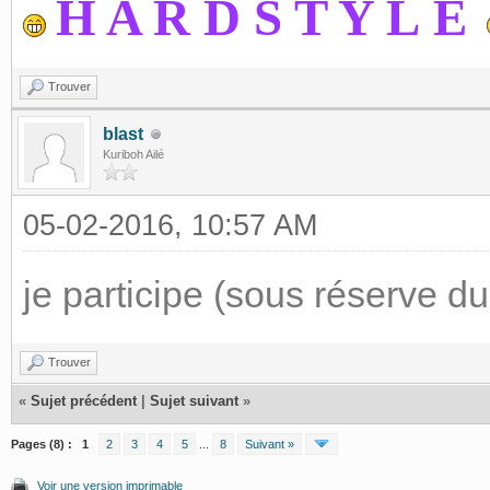
H A R D S T Y L
E
Trouver
blast
Kuriboh Ailé
05-02-2016, 10:57 AM
je participe (sous réserve du 
Trouver
«
Sujet précédent
|
Sujet suivant
»
Pages (8) :
1
2
3
4
5
...
8
Suivant »
Voir une version imprimable