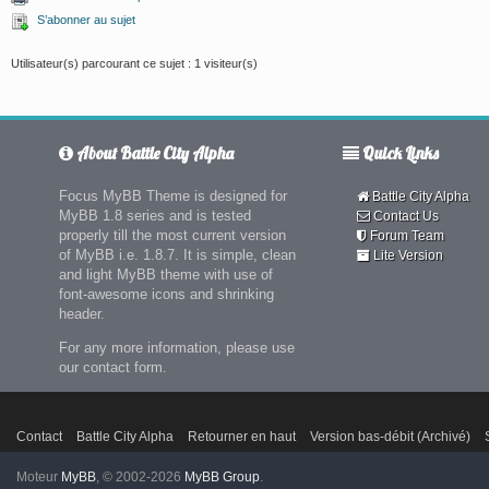
S’abonner au sujet
Utilisateur(s) parcourant ce sujet : 1 visiteur(s)
About Battle City Alpha
Quick Links
Focus MyBB Theme is designed for
Battle City Alpha
MyBB 1.8 series and is tested
Contact Us
properly till the most current version
Forum Team
of MyBB i.e. 1.8.7. It is simple, clean
Lite Version
and light MyBB theme with use of
font-awesome icons and shrinking
header.
For any more information, please use
our contact form.
Contact
Battle City Alpha
Retourner en haut
Version bas-débit (Archivé)
Moteur
MyBB
, © 2002-2026
MyBB Group
.