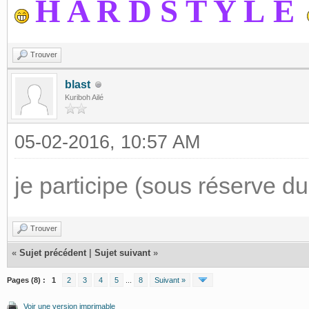
H A R D S T Y L
E
Trouver
blast
Kuriboh Ailé
05-02-2016, 10:57 AM
je participe (sous réserve du 
Trouver
«
Sujet précédent
|
Sujet suivant
»
Pages (8) :
1
2
3
4
5
...
8
Suivant »
Voir une version imprimable