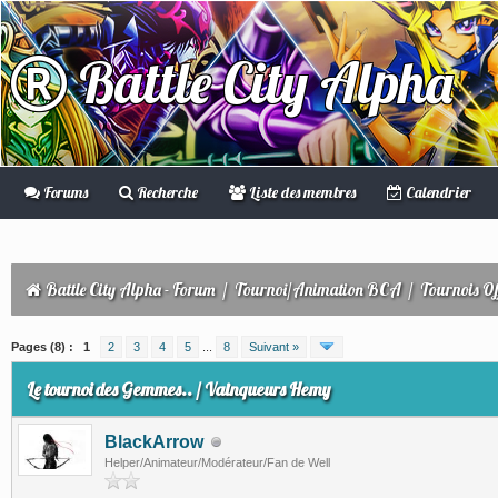
Battle City Alpha
Forums
Recherche
Liste des membres
Calendrier
Battle City Alpha - Forum
/
Tournoi/Animation BCA
/
Tournois Off
(s))
Pages (8) :
1
2
3
4
5
...
8
Suivant »
Le tournoi des Gemmes.. / Vainqueurs Hemy
BlackArrow
Helper/Animateur/Modérateur/Fan de Well