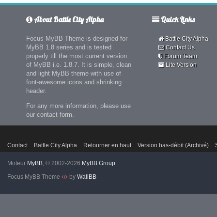
About Battle City Alpha
Quick Links
Focus MyBB Theme is designed for
Battle City Alpha
MyBB 1.8 series and is tested
Contact Us
properly till the most current version
Forum Team
of MyBB i.e. 1.8.7. It is simple, clean
Lite Version
and light MyBB theme with use of
font-awesome icons and shrinking
header.
For any more information, please use
our contact form.
Contact
Battle City Alpha
Retourner en haut
Version bas-débit (Archivé)
Moteur
MyBB
, © 2002-2026
MyBB Group
.
Focus MyBB Theme
by
WallBB