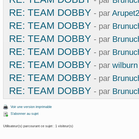
- par
Brunuc
RE: TEAM DOBBY
- par
Arupet
RE: TEAM DOBBY
- par
Brunuc
RE: TEAM DOBBY
- par
Brunuc
RE: TEAM DOBBY
- par
Brunuc
RE: TEAM DOBBY
- par
wilburn
RE: TEAM DOBBY
- par
Brunuc
RE: TEAM DOBBY
- par
Brunuc
Voir une version imprimable
S’abonner au sujet
Utilisateur(s) parcourant ce sujet : 1 visiteur(s)