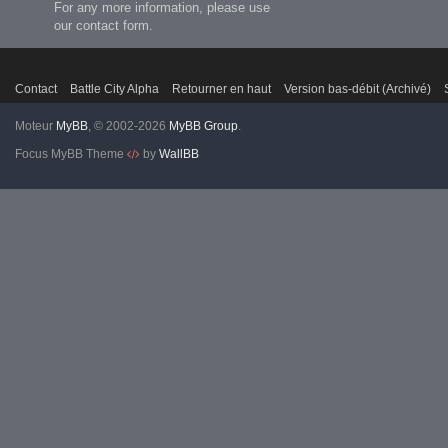
For any more information, please use
our contact form.
Contact
Battle City Alpha
Retourner en haut
Version bas-débit (Archivé)
Moteur
MyBB
, © 2002-2026
MyBB Group
.
Focus MyBB Theme
by
WallBB