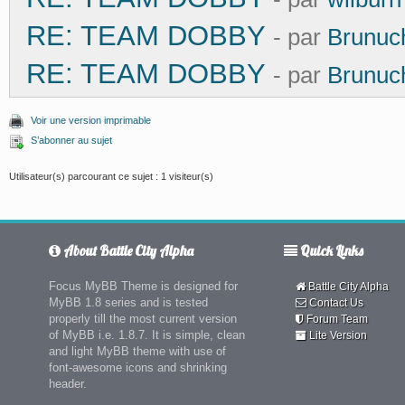
RE: TEAM DOBBY
- par
Brunuc
RE: TEAM DOBBY
- par
Brunuc
Voir une version imprimable
S’abonner au sujet
Utilisateur(s) parcourant ce sujet : 1 visiteur(s)
About Battle City Alpha
Quick Links
Focus MyBB Theme is designed for
Battle City Alpha
MyBB 1.8 series and is tested
Contact Us
properly till the most current version
Forum Team
of MyBB i.e. 1.8.7. It is simple, clean
Lite Version
and light MyBB theme with use of
font-awesome icons and shrinking
header.