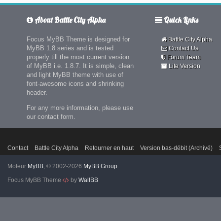
About Battle City Alpha
Quick Links
Focus MyBB Theme is designed for
Battle City Alpha
MyBB 1.8 series and is tested
Contact Us
properly till the most current version
Forum Team
of MyBB i.e. 1.8.7. It is simple, clean
Lite Version
and light MyBB theme with use of
font-awesome icons and shrinking
header.
For any more information, please use
our contact form.
Contact
Battle City Alpha
Retourner en haut
Version bas-débit (Archivé)
Moteur
MyBB
, © 2002-2026
MyBB Group
.
Focus MyBB Theme
by
WallBB