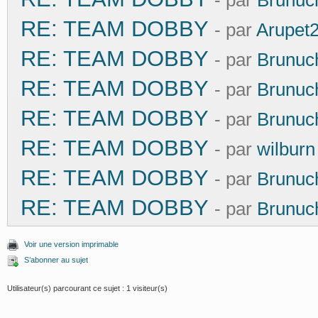
- par
Brunuc
RE: TEAM DOBBY
- par
Arupet
RE: TEAM DOBBY
- par
Brunuc
RE: TEAM DOBBY
- par
Brunuc
RE: TEAM DOBBY
- par
Brunuc
RE: TEAM DOBBY
- par
wilburn
RE: TEAM DOBBY
- par
Brunuc
RE: TEAM DOBBY
- par
Brunuc
Voir une version imprimable
S’abonner au sujet
Utilisateur(s) parcourant ce sujet : 1 visiteur(s)