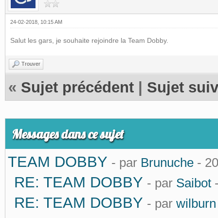
24-02-2018, 10:15 AM
Salut les gars, je souhaite rejoindre la Team Dobby.
Trouver
«
Sujet précédent
|
Sujet sui
Messages dans ce sujet
TEAM DOBBY
- par
Brunuche
- 2
RE: TEAM DOBBY
- par
Saibot
-
RE: TEAM DOBBY
- par
wilburn