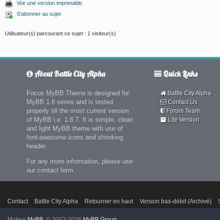
Voir une version imprimable
S’abonner au sujet
Utilisateur(s) parcourant ce sujet : 1 visiteur(s)
About Battle City Alpha
Quick Links
Focus MyBB Theme is designed for
Battle City Alpha
MyBB 1.8 series and is tested
Contact Us
properly till the most current version
Forum Team
of MyBB i.e. 1.8.7. It is simple, clean
Lite Version
and light MyBB theme with use of
font-awesome icons and shrinking
header.
For any more information, please use
our contact form.
Contact
Battle City Alpha
Retourner en haut
Version bas-débit (Archivé)
Moteur
MyBB
, © 2002-2026
MyBB Group
.