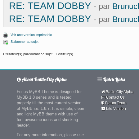
RE: TEAM DOBBY
- par
Brunuc
RE: TEAM DOBBY
- par
Brunuc
Voir une version imprimable
S’abonner au sujet
Utilisateur(s) parcourant ce sujet : 1 visiteur(s)
About Battle City Alpha
Quick Links
Focus MyBB Theme is designed for
Battle City Alpha
MyBB 1.8 series and is tested
Contact Us
properly till the most current version
Forum Team
of MyBB i.e. 1.8.7. It is simple, clean
Lite Version
and light MyBB theme with use of
font-awesome icons and shrinking
header.
For any more information, please use