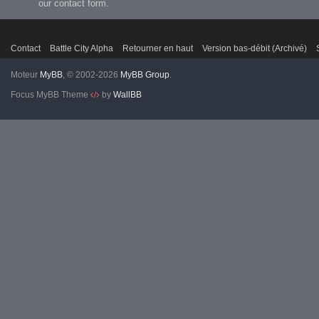
our contact form.
Contact
Battle City Alpha
Retourner en haut
Version bas-débit (Archivé)
Moteur
MyBB
, © 2002-2026
MyBB Group
.
Focus MyBB Theme
by
WallBB