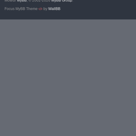
Moteur
MyBB
, © 2002-2026
MyBB Group
.
Focus MyBB Theme
by
WallBB