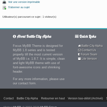
Voir une version imprimable
S’abonner au sujet
Utilisateur(s) parcourant ce sujet : 1 visiteur(s)
About Battle City Alpha
Quick Links
Focus MyBB Theme is designed for
Battle City Alpha
MyBB 1.8 series and is tested
Contact Us
properly till the most current version
Forum Team
of MyBB i.e. 1.8.7. It is simple, clean
Lite Version
and light MyBB theme with use of
font-awesome icons and shrinking
header.
For any more information, please use
our contact form.
Contact
Battle City Alpha
Retourner en haut
Version bas-débit (Archivé)