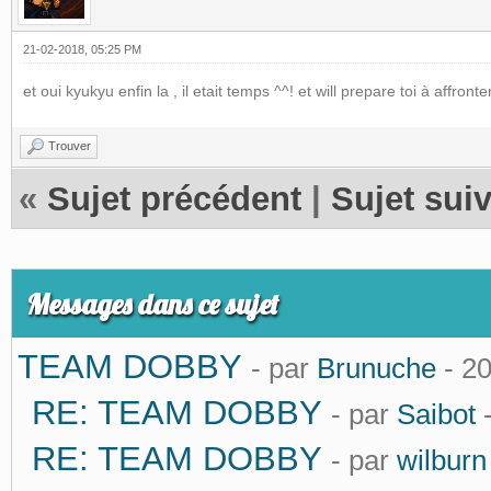
21-02-2018, 05:25 PM
et oui kyukyu enfin la , il etait temps ^^! et will prepare toi à affr
Trouver
«
Sujet précédent
|
Sujet sui
Messages dans ce sujet
TEAM DOBBY
- par
Brunuche
- 2
RE: TEAM DOBBY
- par
Saibot
-
RE: TEAM DOBBY
- par
wilburn