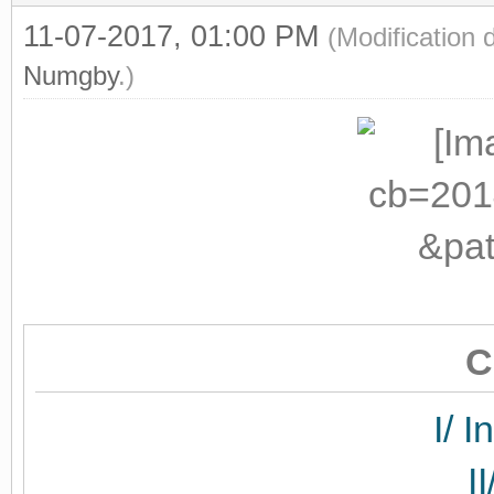
11-07-2017, 01:00 PM
(Modification
Numgby
.)
C
I/ I
I