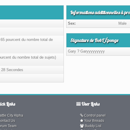
Informations additionnelles à pr
Sex:
Male
.65 pourcent du nombre total de
Signature de BobL'Éponge
Gary ? Garyyyyyyyyy
pourcent du nombre total de sujets)
, 28 Secondes
ck Links
User Links
ttle City Alpha
Control panel
ontact Us
Your threads
orum Team
Buddy List