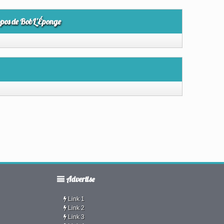
opos de BobL'Éponge
Advertise
Link 1
Link 2
Link 3