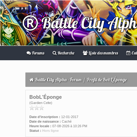
Battle City Alp
Forums
Recherche
Liste des membres
Cal
Battle City Alpha - Forum
/
Profil de BobL'Éponge
BobL'Éponge
(Gardien Celte)
Date d’inscription :
12-01-2017
Date de naissance :
Caché
Heure locale :
07-08-2026 à 10:26 PM
Statut :
Hors ligne