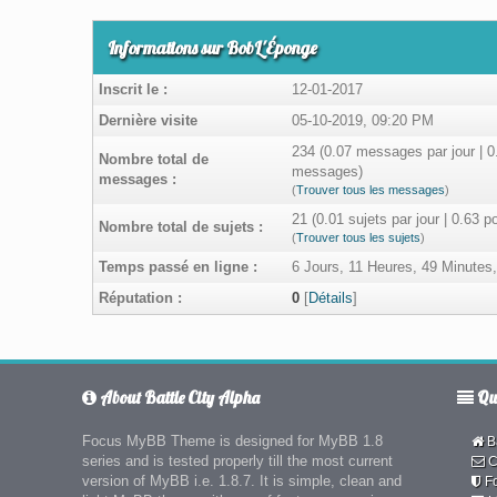
Informations sur BobL'Éponge
Inscrit le :
12-01-2017
Dernière visite
05-10-2019, 09:20 PM
234 (0.07 messages par jour | 0
Nombre total de
messages)
messages :
(
Trouver tous les messages
)
21 (0.01 sujets par jour | 0.63 
Nombre total de sujets :
(
Trouver tous les sujets
)
Temps passé en ligne :
6 Jours, 11 Heures, 49 Minutes
Réputation :
0
[
Détails
]
About Battle City Alpha
Qui
Focus MyBB Theme is designed for MyBB 1.8
Ba
series and is tested properly till the most current
C
version of MyBB i.e. 1.8.7. It is simple, clean and
F