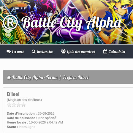
Battle City Alpha
Forums
Recherche
Liste des membres
Calendrier
Battle City Alpha - Forum
/
Profil de Bileel
Bileel
(Magicien des ténèbres)
Date d’inscription :
28-08-2016
Date de naissance :
Non spécifié
Heure locale :
10-08-2026 à 04:42 AM
Statut :
Hors ligne