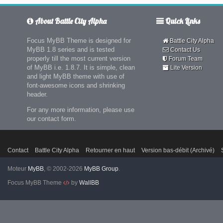
About Battle City Alpha
Quick Links
Focus MyBB Theme is designed for
Battle City Alpha
MyBB 1.8 series and is tested
Contact Us
properly till the most current version
Forum Team
of MyBB i.e. 1.8.7. It is simple, clean
Lite Version
and light MyBB theme with use of
font-awesome icons and shrinking
header.
For any more information, please use
our contact form.
Contact
Battle City Alpha
Retourner en haut
Version bas-débit (Archivé)
Moteur
MyBB
, © 2002-2026
MyBB Group
.
Focus MyBB Theme
by
WallBB