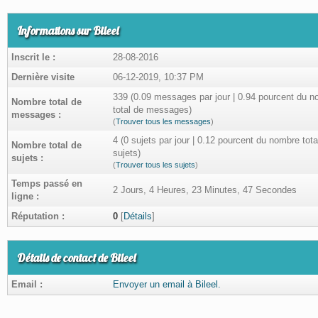
Informations sur Bileel
Inscrit le :
28-08-2016
Dernière visite
06-12-2019, 10:37 PM
339 (0.09 messages par jour | 0.94 pourcent du 
Nombre total de
total de messages)
messages :
(
Trouver tous les messages
)
4 (0 sujets par jour | 0.12 pourcent du nombre tota
Nombre total de
sujets)
sujets :
(
Trouver tous les sujets
)
Temps passé en
2 Jours, 4 Heures, 23 Minutes, 47 Secondes
ligne :
Réputation :
0
[
Détails
]
Détails de contact de Bileel
Email :
Envoyer un email à Bileel.