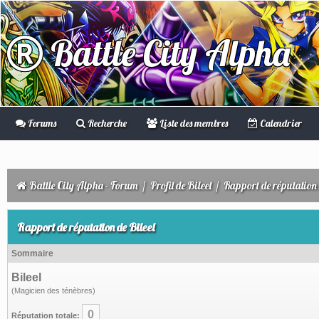
Battle City Alpha
Forums
Recherche
Liste des membres
Calendrier
Battle City Alpha - Forum
/
Profil de Bileel
/
Rapport de réputation
Rapport de réputation de Bileel
Sommaire
Bileel
(Magicien des ténèbres)
0
Réputation totale: