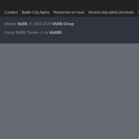
Contact
Battle City Alpha
Retourner en haut
Version bas-débit (Archivé)
Moteur
MyBB
, © 2002-2026
MyBB Group
.
Focus MyBB Theme
by
WallBB