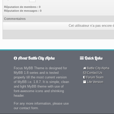
Réputation de membres : 0
Réputation de messages : 0
Commentaires
Cet utilisateur n’a pas encore 
About Battle City Alpha
Quick Links
Focus MyBB Theme is designed for
Battle City Alpha
MyBB 1.8 series and is tested
Contact Us
properly till the most current version
Forum Team
of MyBB i.e. 1.8.7. It is simple, clean
Lite Version
and light MyBB theme with use of
font-awesome icons and shrinking
header.
For any more information, please use
our contact form.