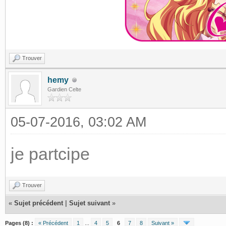
Trouver
hemy
Gardien Celte
05-07-2016, 03:02 AM
je partcipe
Trouver
«
Sujet précédent
|
Sujet suivant
»
Pages (8) :
« Précédent
1
...
4
5
6
7
8
Suivant »