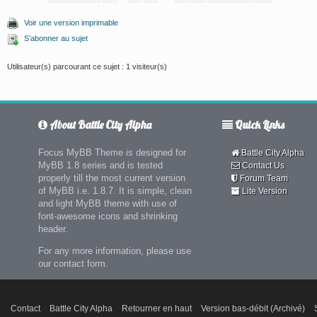
Voir une version imprimable
S’abonner au sujet
Utilisateur(s) parcourant ce sujet : 1 visiteur(s)
About Battle City Alpha
Quick Links
Focus MyBB Theme is designed for
Battle City Alpha
MyBB 1.8 series and is tested
Contact Us
properly till the most current version
Forum Team
of MyBB i.e. 1.8.7. It is simple, clean
Lite Version
and light MyBB theme with use of
font-awesome icons and shrinking
header.
For any more information, please use
our contact form.
Contact
Battle City Alpha
Retourner en haut
Version bas-débit (Archivé)