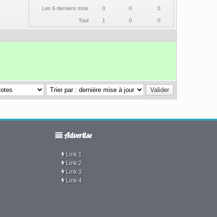
Les 6 derniers mois
0
0
0
Tout
1
0
0
Advertise
Link 1
Link 2
Link 3
Link 4