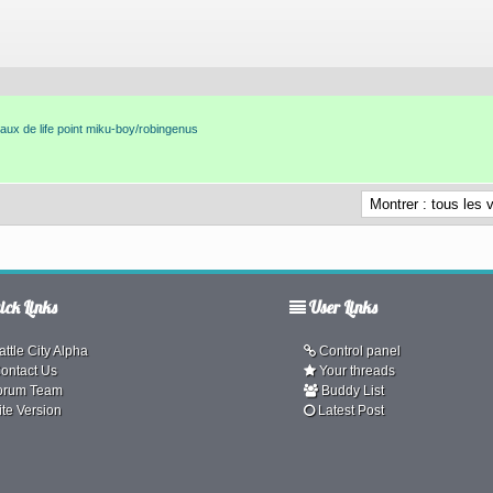
aux de life point miku-boy/robingenus
ck Links
User Links
ttle City Alpha
Control panel
ontact Us
Your threads
orum Team
Buddy List
ite Version
Latest Post