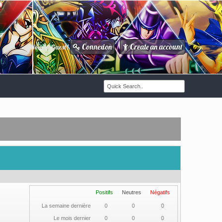
Connexion
Create an account
Howdy Guest!
/
Positifs
Neutres
Négatifs
La semaine dernière
0
0
0
Le mois dernier
0
0
0