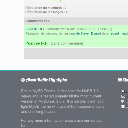
Réputation de membres : 0
Réputation de messages : 1
Commentaires
paladin
(
0
) - Dernière mise à jour 01-05-2017, 01:17 PM, {2}
Réputation donnée pour le message
de Steven Duminil
dans
record mondi
Positive (+1):
[Sans commentaire]
About Battle City Alpha
Qui
Focus MyBB Theme is designed for MyBB 1.8
Ba
series and is tested properly till the most current
C
version of MyBB i.e. 1.8.7. It is simple, clean and
F
light MyBB theme with use of font-awesome icons
L
and shrinking header.
For any more information, please use our contact
form.