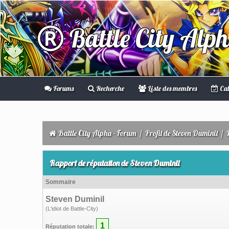
Battle City Alp
Forums
Recherche
Liste des membres
Cal
Battle City Alpha - Forum
/
Profil de Steven Duminil
/
Rapport de réputation de Steven Duminil
Sommaire
Steven Duminil
(L'idiot de Battle-City)
1
Réputation totale: