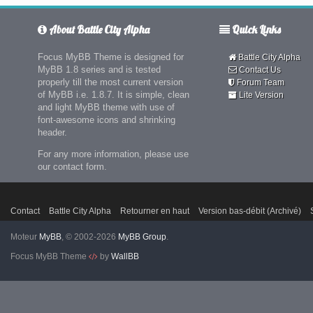
About Battle City Alpha
Quick Links
Focus MyBB Theme is designed for
Battle City Alpha
MyBB 1.8 series and is tested
Contact Us
properly till the most current version
Forum Team
of MyBB i.e. 1.8.7. It is simple, clean
Lite Version
and light MyBB theme with use of
font-awesome icons and shrinking
header.
For any more information, please use
our contact form.
Contact
Battle City Alpha
Retourner en haut
Version bas-débit (Archivé)
Moteur
MyBB
, © 2002-2026
MyBB Group
.
Focus MyBB Theme
by
WallBB