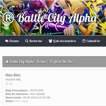
Battle City Alpha
Forums
Recherche
Liste des membres
Calendrier
Battle City Alpha - Forum
/
Profil de Hec-Hec
Hec-Hec
(Kuriboh Ailé)
Date d’inscription :
29-05-2016
Date de naissance :
Non spécifié
Heure locale :
09-08-2026 à 01:04 AM
Statut :
Hors ligne