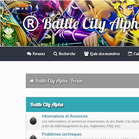
Battle City Alp
Forums
Recherche
Liste des membres
Cal
Battle City Alpha - Forum
Battle City Alpha
Informations et Annonces
Les informations et annonces importantes du jeu Battle City Alph
(Lien du téléchargement du jeu, règlement, FAQ etc)
Problèmes techniques