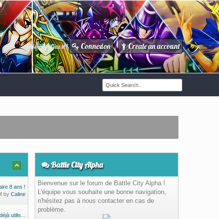
Connexion
Create an account
Howdy Guest!
/
Battle City Alpha
Bienvenue sur le forum de Battle City Alpha !
ire 8 ans !
L'équipe vous souhaite une bonne navigation,
AM by
Caline
n'hésitez pas à nous contacter en cas de
problème.
jà utilis...