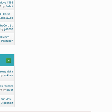
 Live #483
PM by
Saibot
u Carlin ...
tubeRaGod
aCorp |...
M by
jef2007
 Desire. ...
y
Pikatube7
 reine rikka
 by
Nokkes
ck thunder
PM by
silver
 sur Mas...
y
Dragonioz