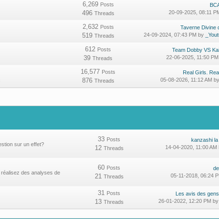
6,269
Posts
BCA
496
20-09-2025, 08:11 
Threads
2,632
Posts
Taverne Divine d
519
24-09-2024, 07:43 PM by
_You
Threads
612
Posts
Team Dobby VS Kaib
39
22-06-2025, 11:50 P
Threads
16,577
Posts
Real Girls. Real
876
05-08-2026, 11:12 AM b
c
Threads
33
Posts
kanzashi la
tion sur un effet?
12
14-04-2020, 11:00 AM
Threads
60
Posts
de
 réalisez des analyses de
21
05-11-2018, 06:24 
Threads
31
Posts
Les avis des gens
13
26-01-2022, 12:20 PM b
Threads