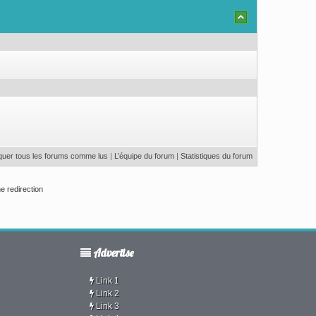
uer tous les forums comme lus
|
L’équipe du forum
|
Statistiques du forum
e redirection
Advertise
Link 1
Link 2
Link 3