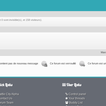
0 sont invisible(s), et 158 visiteurs).
Marq
contient pas de nouveau message
Ce forum est verrouillé
Ce forum est un
ck Links
User Links
ttle City Alpha
Control panel
ontact Us
Your threads
orum Team
Buddy List