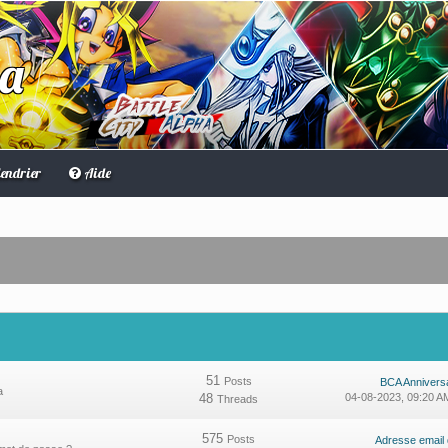
ha
endrier
Aide
51
Posts
BCA Anniversa
a
48
04-08-2023, 09:20 
Threads
575
Posts
Adresse email dé