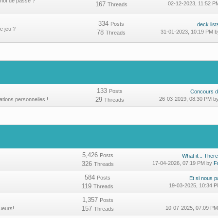
 mot de passe ?
167
02-12-2023, 11:52 
Threads
334
Posts
deck lis
e jeu ?
78
31-01-2023, 10:19 PM 
Threads
133
Posts
Concours d
29
26-03-2019, 08:30 PM b
ations personnelles !
Threads
5,426
Posts
What if... There
326
17-04-2026, 07:19 PM by
F
Threads
584
Posts
Et si nous p
119
19-03-2025, 10:34 
Threads
1,357
Posts
157
10-07-2025, 07:09 P
ueurs!
Threads