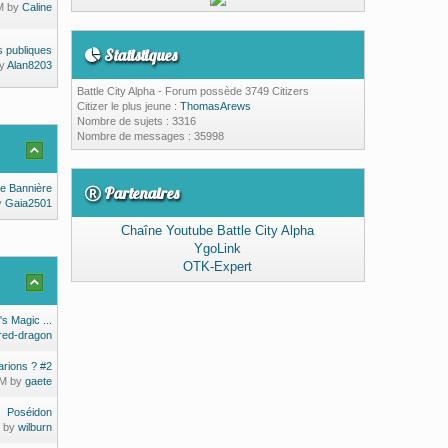
PM by
Caline
ts publiques
Statistiques
by
Alan8203
Battle City Alpha - Forum possède 3749 Citizers
Citizer le plus jeune :
ThomasArews
Nombre de sujets : 3316
Nombre de messages : 35998
e Bannière
Partenaires
y
Gaia2501
Chaîne Youtube Battle City Alpha
YgoLink
OTK-Expert
's Magic ...
red-dragon
arions ? #2
PM by
gaete
Poséidon
M by
wilburn