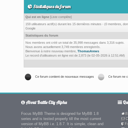
Statistiques du forum
Qui est en ligne
[
Liste complète
]
159 utilisateurs actif(s) durant les 15 dernières minutes - (0 membres, dont 
Google
Statistiques du forum
Nos membres ont créé un total de 35,998 messages dans 3,316 sujets.
Nous avons actuellement 3,749 membres enregistrés.
Bienvenue à notre nouveau membre,
ThomasArews
Le record d’utilisateurs en ligne est de 2,873 (le 02-05-2026 à 12:51 AM)
Ce forum contient de nouveaux messages
Ce forum ne 
About Battle City Alpha
Qui
Focus MyBB Theme is designed for MyBB 1.8
Ba
series and is tested properly till the most current
C
version of MyBB i.e. 1.8.7. It is simple, clean and
F