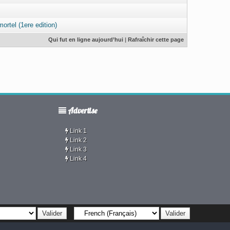
ortel (1ere edition)
Qui fut en ligne aujourd’hui
|
Rafraîchir cette page
Advertise
Link 1
Link 2
Link 3
Link 4