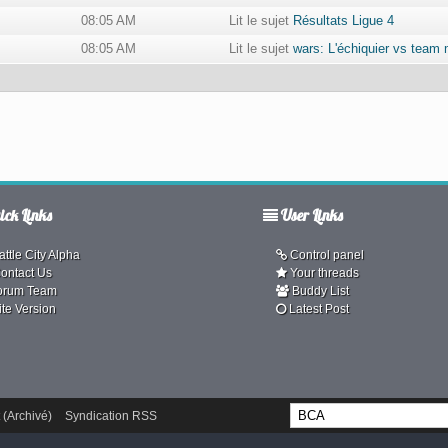
08:05 AM
Lit le sujet
Résultats Ligue 4
08:05 AM
Lit le sujet
wars: L'échiquier vs team m
ck Links
User Links
ttle City Alpha
Control panel
ontact Us
Your threads
orum Team
Buddy List
ite Version
Latest Post
 (Archivé)
Syndication RSS