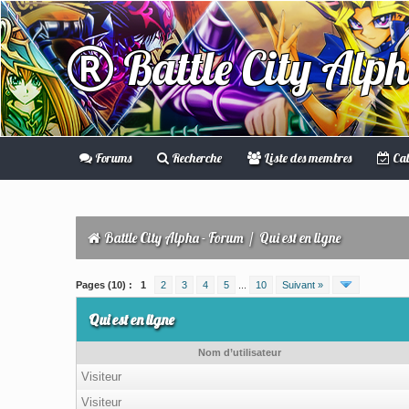
Battle City Alp
Forums
Recherche
Liste des membres
Cal
Battle City Alpha - Forum
/
Qui est en ligne
Pages (10) :
1
2
3
4
5
...
10
Suivant »
Qui est en ligne
Nom d’utilisateur
Visiteur
Visiteur