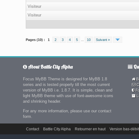
Visiteur
Visiteur
Pages (10) :
1
2
3
4
5
...
10
Suivant »
About Battle City Alpha
Qui
Focus MyBB Theme is designed for MyBB 1.8
Ba
series and is tested properly till the most current
C
version of MyBB i.e. 1.8.7. It is simple, clean and
F
light MyBB theme with use of font-awesome icons
L
and shrinking header.
For any more information, please use our contact
form.
Contact
Battle City Alpha
Retourner en haut
Version bas-débit