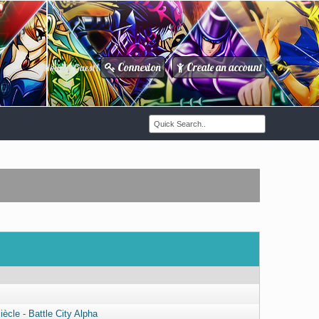
Connexion
Create an account
Howdy Guest!
/
ècle - Battle City Alpha