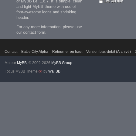
of MyBB i.e. 1.8.7. It is simple, clean
Lite Version
and light MyBB theme with use of
font-awesome icons and shrinking
header.
For any more information, please use
our contact form.
Contact
Battle City Alpha
Retourner en haut
Version bas-débit (Archivé)
Moteur
MyBB
, © 2002-2026
MyBB Group
.
Focus MyBB Theme
by
WallBB