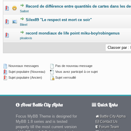
Record de différence entre quantités de cartes dans les d
0 Votes - 0 sur 5 en moyenne
1
2
3
4
5
Saibot
Silex89 "Le respect est mort ce soir"
0 Votes - 0 sur 5 en moyenne
1
2
3
4
5
Bileel
record mondiaux de life point miku-boy/robingenus
0 Votes - 0 sur 5 en moyenne
1
2
3
4
5
ploalexis
Nouveaux messages
Pas de nouveau message
Sujet populaire (Nouveau)
Vous avez participé à ce sujet
Sujet populaire (Ancien)
Sujet verrouillé
About Battle City Alpha
Quick Links
Focus MyBB Theme is designed for
Battle City Alpha
MyBB 1.8 series and is tested
Contact Us
properly till the most current version
Forum Team