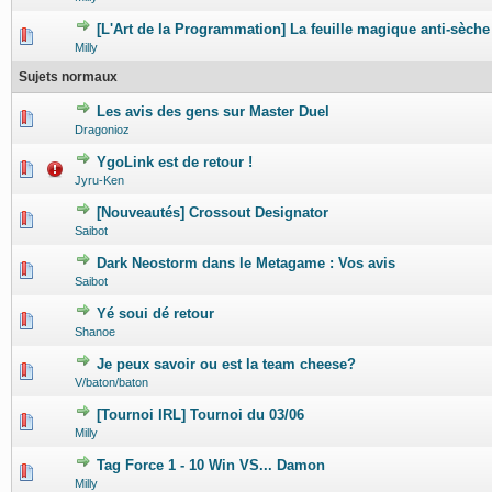
[L'Art de la Programmation] La feuille magique anti-sèche
0 Votes - 0 sur 5 en moyenne
1
2
3
4
5
Milly
Sujets normaux
Les avis des gens sur Master Duel
0 Votes - 0 sur 5 en moyenne
1
2
3
4
5
Dragonioz
YgoLink est de retour !
0 Votes - 0 sur 5 en moyenne
1
2
3
4
5
Jyru-Ken
[Nouveautés] Crossout Designator
0 Votes - 0 sur 5 en moyenne
1
2
3
4
5
Saibot
Dark Neostorm dans le Metagame : Vos avis
0 Votes - 0 sur 5 en moyenne
1
2
3
4
5
Saibot
Yé soui dé retour
0 Votes - 0 sur 5 en moyenne
1
2
3
4
5
Shanoe
Je peux savoir ou est la team cheese?
0 Votes - 0 sur 5 en moyenne
1
2
3
4
5
V/baton/baton
[Tournoi IRL] Tournoi du 03/06
0 Votes - 0 sur 5 en moyenne
1
2
3
4
5
Milly
Tag Force 1 - 10 Win VS... Damon
0 Votes - 0 sur 5 en moyenne
1
2
3
4
5
Milly