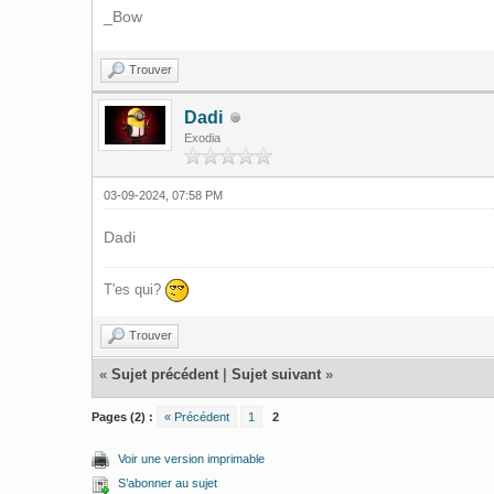
_Bow
Trouver
Dadi
Exodia
03-09-2024, 07:58 PM
Dadi
T'es qui?
Trouver
«
Sujet précédent
|
Sujet suivant
»
Pages (2) :
« Précédent
1
2
Voir une version imprimable
S’abonner au sujet