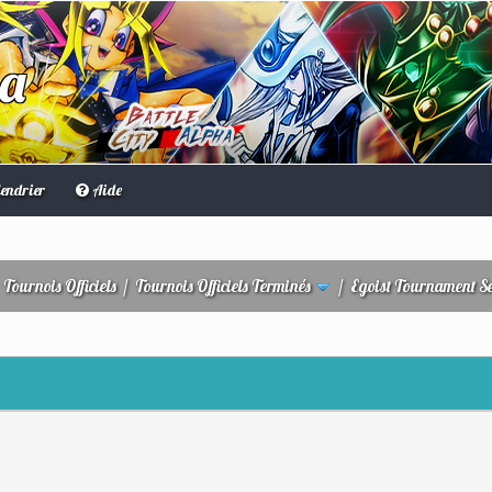
ha
endrier
Aide
/
Tournois Officiels
/
Tournois Officiels Terminés
/
Egoist Tournament S