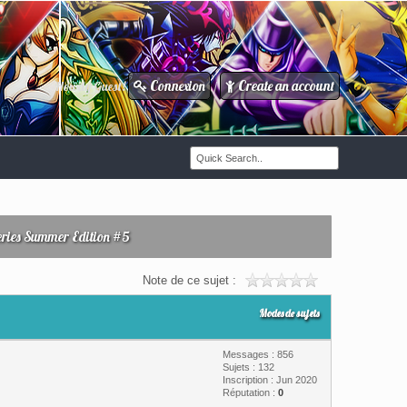
Connexion
Create an account
Howdy Guest!
/
eries Summer Edition #5
Note de ce sujet :
Modes de sujets
Messages : 856
Sujets : 132
Inscription : Jun 2020
Réputation :
0