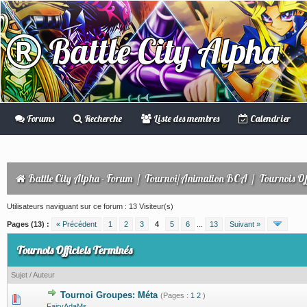
Battle City Alpha
Forums
Recherche
Liste des membres
Calendrier
Battle City Alpha - Forum
/
Tournoi/Animation BCA
/
Tournois Off
Utilisateurs naviguant sur ce forum : 13 Visiteur(s)
Pages (13) :
« Précédent
1
2
3
4
5
6
...
13
Suivant »
Tournois Officiels Terminés
Sujet
/
Auteur
Tournoi Groupes: Méta
(Pages :
1
2
)
0 Votes - 0 sur 5 en moyenne
1
2
3
4
5
FairyAdaMs