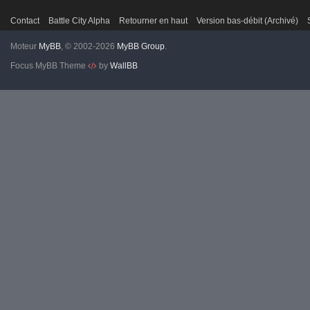
Contact
Battle City Alpha
Retourner en haut
Version bas-débit (Archivé)
Moteur
MyBB
, © 2002-2026
MyBB Group
.
Focus MyBB Theme
by
WallBB