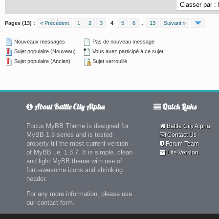
Pages (13) :
« Précédent
1
2
3
4
5
6
...
13
Suivant »
Nouveaux messages
Pas de nouveau message
Sujet populaire (Nouveau)
Vous avez participé à ce sujet
Sujet populaire (Ancien)
Sujet verrouillé
About Battle City Alpha
Quick Links
Focus MyBB Theme is designed for
Battle City Alpha
MyBB 1.8 series and is tested
Contact Us
properly till the most current version
Forum Team
of MyBB i.e. 1.8.7. It is simple, clean
Lite Version
and light MyBB theme with use of
font-awesome icons and shrinking
header.
For any more information, please use
our contact form.