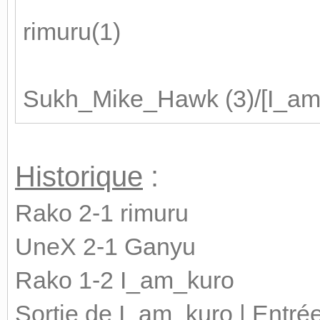
rimuru(1)
Sukh_Mike_Hawk (3)/
[I_am
Historique
:
Rako 2-1 rimuru
UneX 2-1 Ganyu
Rako 1-2 I_am_kuro
Sortie de I_am_kuro | Entré