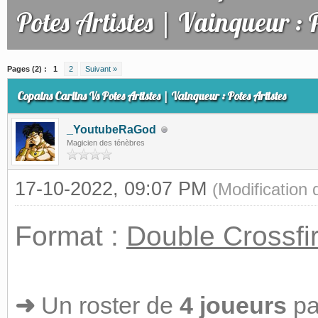
Potes Artistes | Vainqueur : P
(s))
Pages (2) :
1
2
Suivant »
Copains Carlins Vs Potes Artistes | Vainqueur : Potes Artistes
_YoutubeRaGod
Magicien des ténèbres
17-10-2022, 09:07 PM
(Modification
Format :
Double Crossfi
➜
Un roster de
4 joueurs
pa