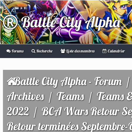
Battle City Alpha
Forums
Recherche
Liste des membres
Calendrier
Battle City Alpha - Forum
Archives
/
Teams
/
Teams &
2022
/
BCA Wars Retour Se
Retour terminées Septembre-