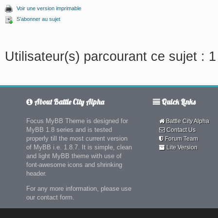
Voir une version imprimable
S’abonner au sujet
Utilisateur(s) parcourant ce sujet : 1 
About Battle City Alpha
Quick Links
Focus MyBB Theme is designed for
Battle City Alpha
MyBB 1.8 series and is tested
Contact Us
properly till the most current version
Forum Team
of MyBB i.e. 1.8.7. It is simple, clean
Lite Version
and light MyBB theme with use of
font-awesome icons and shrinking
header.
For any more information, please use
our contact form.