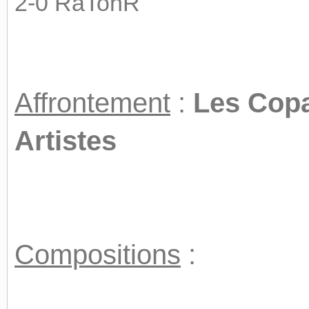
2-0 RaTonR
Affrontement
:
Les Copa
Artistes
Compositions
: