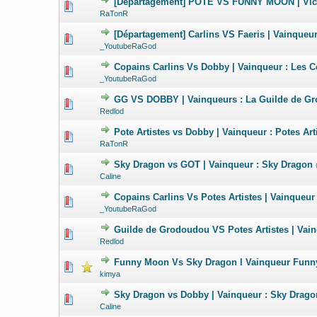
[Départagement] POTE VS FUNNY MOON | Victoi
0 Votes - 0 su
RaTonR
[Départagement] Carlins VS Faeris | Vainqueur
0 Votes - 0 su
_YoutubeRaGod
Copains Carlins Vs Dobby | Vainqueur : Les C
0 Votes - 0 su
_YoutubeRaGod
GG VS DOBBY | Vainqueurs : La Guilde de G
0 Votes - 0 su
Redlod
Pote Artistes vs Dobby | Vainqueur : Potes Art
0 Votes - 0 su
RaTonR
Sky Dragon vs GOT | Vainqueur : Sky Dragon
0 Votes - 0 su
Caline
Copains Carlins Vs Potes Artistes | Vainqueur 
0 Votes - 0 su
_YoutubeRaGod
Guilde de Grodoudou VS Potes Artistes | Vain
0 Votes - 0 su
Redlod
Funny Moon Vs Sky Dragon l Vainqueur Funn
0 Votes - 0 su
kimya
Sky Dragon vs Dobby | Vainqueur : Sky Drago
0 Votes - 0 su
Caline