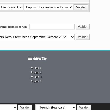
rcher dans ce forum :
Advertise
Link 1
Link 2
Link 3
Link 4