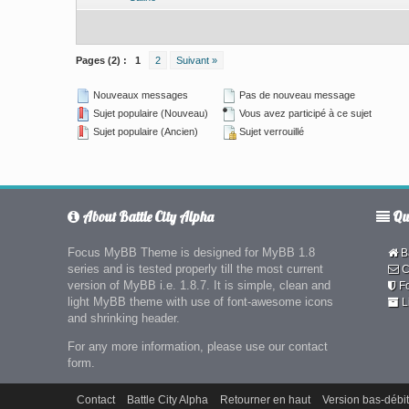
Pages (2) :
1
2
Suivant »
Nouveaux messages
Pas de nouveau message
Sujet populaire (Nouveau)
Vous avez participé à ce sujet
Sujet populaire (Ancien)
Sujet verrouillé
About Battle City Alpha
Qui
Focus MyBB Theme is designed for MyBB 1.8
Ba
series and is tested properly till the most current
C
version of MyBB i.e. 1.8.7. It is simple, clean and
F
light MyBB theme with use of font-awesome icons
L
and shrinking header.
For any more information, please use our contact
form.
Contact
Battle City Alpha
Retourner en haut
Version bas-débit