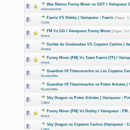
War Retour Funny Moon vs GOT l Vainqueur 
0 Votes - 0 su
momomocktar
Faeris VS Dobby | Vainqueur : Faeris
(Pages :
1
0 Votes - 0 su
Crobe
FM Vs GG l Vainqueur Funny Moon
(Pages :
1
2
0 Votes - 0 su
kimya
Guilde de Grodoudou VS Copains Carlins | V
0 Votes - 0 su
Redlod
Funny Moon (FM) Vs Team Faeris (TF) l Vainq
0 Votes - 0 su
kimya
Guardian Of Titanomachie vs Les Copains Car
0 Votes - 0 su
Ryudushiba
Guardian Of Titanomachie vs Potes Artistes |
0 Votes - 0 su
Ryudushiba
Sky Dragon vs Potes Artistes | Vainqueur : Pot
0 Votes - 0 su
Caline
Funny Moon (FM) Vs Dobby l Vainqueur : FM
0 Votes - 0 su
kimya
Sky Dragon vs Copains Carlins |Vainqueur : C
0 Votes - 0 su
Caline