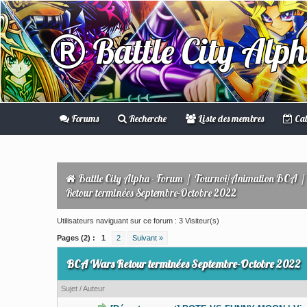
Battle City Alp
Forums
Recherche
Liste des membres
Cal
Battle City Alpha - Forum
/
Tournoi/Animation BCA
Retour terminées Septembre-Octobre 2022
Utilisateurs naviguant sur ce forum : 3 Visiteur(s)
Pages (2) :
1
2
Suivant »
BCA Wars Retour terminées Septembre-Octobre 2022
Sujet
/
Auteur