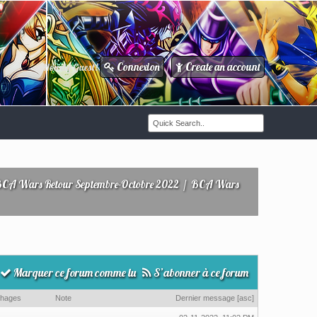
Connexion
Create an account
Howdy Guest!
/
CA Wars Retour Septembre-Octobre 2022
/
BCA Wars
Marquer ce forum comme lu
S’abonner à ce forum
chages
Note
Dernier message
[
asc
]