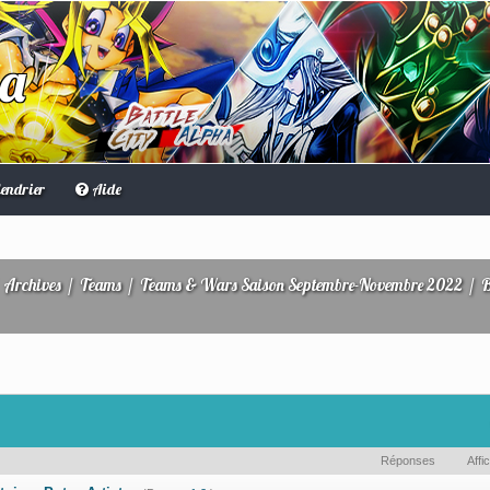
ha
endrier
Aide
/
Archives
/
Teams
/
Teams & Wars Saison Septembre-Novembre 2022
/
B
Réponses
Affi