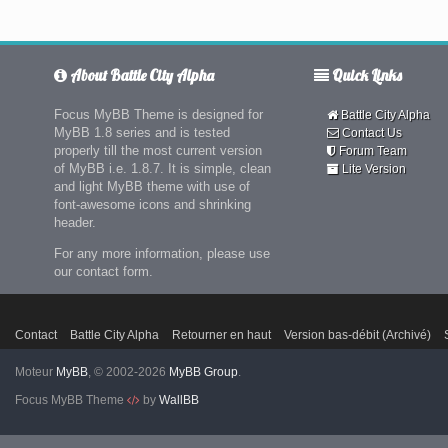
About Battle City Alpha
Quick Links
Focus MyBB Theme is designed for
Battle City Alpha
MyBB 1.8 series and is tested
Contact Us
properly till the most current version
Forum Team
of MyBB i.e. 1.8.7. It is simple, clean
Lite Version
and light MyBB theme with use of
font-awesome icons and shrinking
header.
For any more information, please use
our contact form.
Contact
Battle City Alpha
Retourner en haut
Version bas-débit (Archivé)
Moteur
MyBB
, © 2002-2026
MyBB Group
.
Focus MyBB Theme
by
WallBB