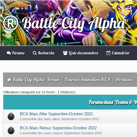
Battle City Alpha
Forums
Recherche
Liste des membres
Calendrier
Battle City Alpha - Forum
/
Tournoi/Animation BCA
/
Archives
/
Utilisateurs naviguant sur ce forum : 1 Visiteur(s)
Forums dans ’Teams & 
BCA Wars Aller Septembre-Octobre 2022
L'ensemble des wars allers Septembre-Octobre 2022
BCA Wars Retour Septembre-Octobre 2022
L'ensemble des wars retours Septembre-Octobre 2022