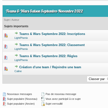
Teams & Wars Saison Septembre-Novembre 2022
Sujet
/
Auteur
Sujets importants
Teams & Wars Septembre 2022: Inscriptions
0 Votes - 0 sur 5 en moyenne
1
2
3
4
5
LightPhenix
Teams & Wars Septembre 2022: Classement
0 Votes - 0 sur 5 en moyenne
1
2
3
4
5
LightPhenix
Teams & Wars Septembre 2022: Règles
0 Votes - 0 sur 5 en moyenne
1
2
3
4
5
LightPhenix
Création d'une team / Rejoindre une team
0 Votes - 0 sur 5 en moyenne
1
2
3
4
5
Caline
Nouveaux messages
Pas de nouveau message
Sujet populaire (Nouveau)
Vous avez participé à ce sujet
Sujet populaire (Ancien)
Sujet verrouillé