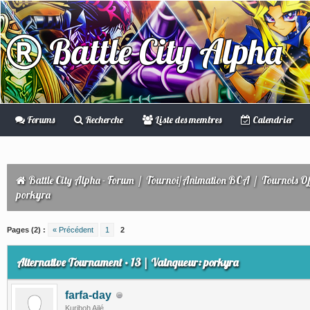
Battle City Alpha
Forums
Recherche
Liste des membres
Calendrier
Battle City Alpha - Forum
/
Tournoi/Animation BCA
/
Tournois Off
porkyra
Pages (2) :
« Précédent
1
2
Alternative Tournament • 13 | Vainqueur: porkyra
farfa-day
Kuriboh Ailé