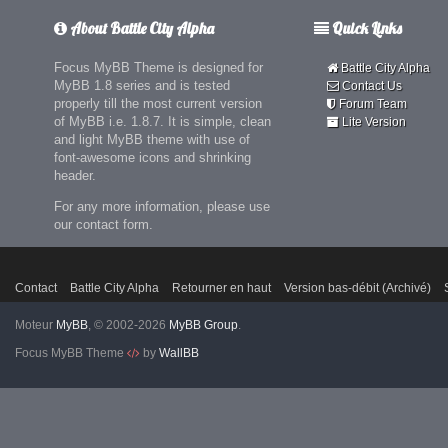
About Battle City Alpha
Quick Links
Focus MyBB Theme is designed for
Battle City Alpha
MyBB 1.8 series and is tested
Contact Us
properly till the most current version
Forum Team
of MyBB i.e. 1.8.7. It is simple, clean
Lite Version
and light MyBB theme with use of
font-awesome icons and shrinking
header.
For any more information, please use
our contact form.
Contact
Battle City Alpha
Retourner en haut
Version bas-débit (Archivé)
Moteur
MyBB
, © 2002-2026
MyBB Group
.
Focus MyBB Theme
by
WallBB