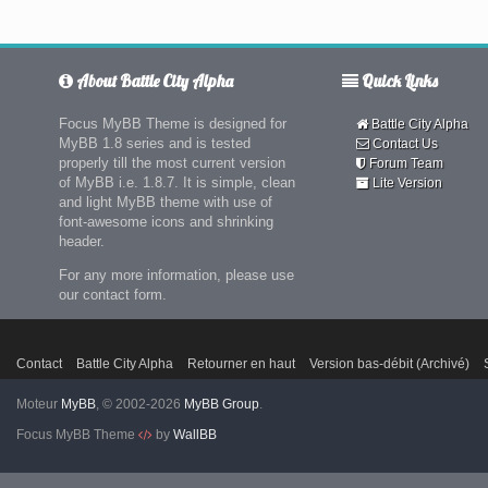
About Battle City Alpha
Quick Links
Focus MyBB Theme is designed for
Battle City Alpha
MyBB 1.8 series and is tested
Contact Us
properly till the most current version
Forum Team
of MyBB i.e. 1.8.7. It is simple, clean
Lite Version
and light MyBB theme with use of
font-awesome icons and shrinking
header.
For any more information, please use
our contact form.
Contact
Battle City Alpha
Retourner en haut
Version bas-débit (Archivé)
Moteur
MyBB
, © 2002-2026
MyBB Group
.
Focus MyBB Theme
by
WallBB