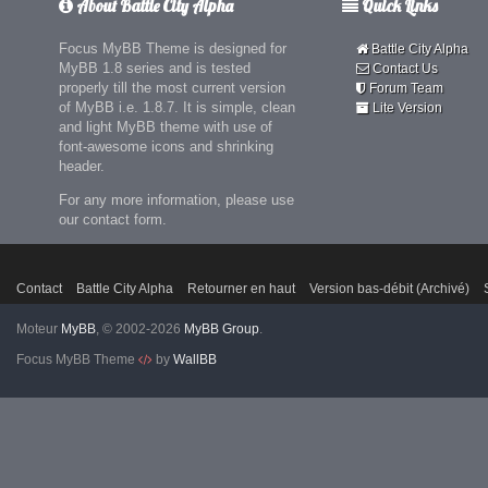
About Battle City Alpha
Quick Links
Focus MyBB Theme is designed for
Battle City Alpha
MyBB 1.8 series and is tested
Contact Us
properly till the most current version
Forum Team
of MyBB i.e. 1.8.7. It is simple, clean
Lite Version
and light MyBB theme with use of
font-awesome icons and shrinking
header.
For any more information, please use
our contact form.
Contact
Battle City Alpha
Retourner en haut
Version bas-débit (Archivé)
Moteur
MyBB
, © 2002-2026
MyBB Group
.
Focus MyBB Theme
by
WallBB