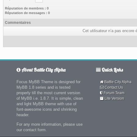
Réputation de membres : 0
Réputation de messages : 0
Commentaires
Cet utilisateur n’a pas encore 
About Battle City Alpha
Quick Links
Focus MyBB Theme is designed for
Battle City Alpha
MyBB 1.8 series and is tested
Contact Us
properly till the most current version
Forum Team
of MyBB i.e. 1.8.7. It is simple, clean
Lite Version
and light MyBB theme with use of
font-awesome icons and shrinking
header.
For any more information, please use
our contact form.