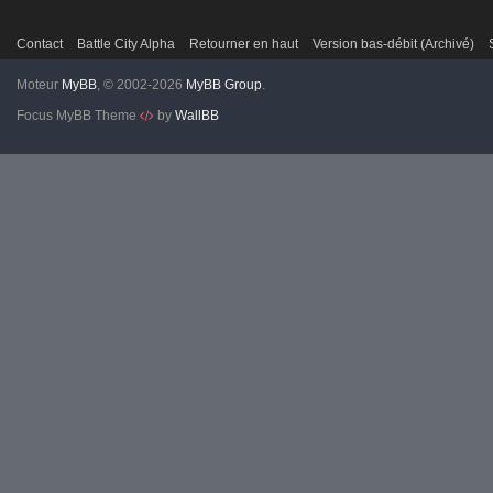
Contact
Battle City Alpha
Retourner en haut
Version bas-débit (Archivé)
Moteur
MyBB
, © 2002-2026
MyBB Group
.
Focus MyBB Theme
by
WallBB