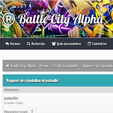
Battle City Alpha
Forums
Recherche
Liste des membres
Calendrier
Battle City Alpha - Forum
/
Profil de paladin
/
Rapport de réputati
Rapport de réputation de paladin
Sommaire
paladin
(Gardien Celte)
0
Réputation totale: