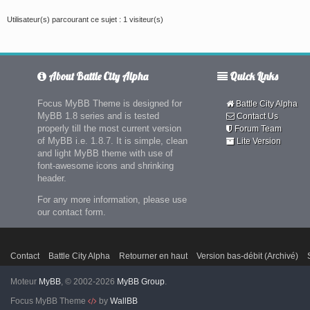
Utilisateur(s) parcourant ce sujet : 1 visiteur(s)
About Battle City Alpha
Quick Links
Focus MyBB Theme is designed for
Battle City Alpha
MyBB 1.8 series and is tested
Contact Us
properly till the most current version
Forum Team
of MyBB i.e. 1.8.7. It is simple, clean
Lite Version
and light MyBB theme with use of
font-awesome icons and shrinking
header.
For any more information, please use
our contact form.
Contact
Battle City Alpha
Retourner en haut
Version bas-débit (Archivé)
Moteur
MyBB
, © 2002-2026
MyBB Group
.
Focus MyBB Theme
by
WallBB