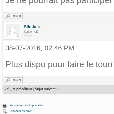
Je ne pourrait pas participer
Trouver
Sifu-lu
Kuriboh Ailé
08-07-2016, 02:46 PM
Plus dispo pour faire le tourn
Trouver
«
Sujet précédent
|
Sujet suivant
»
Voir une version imprimable
S’abonner au sujet