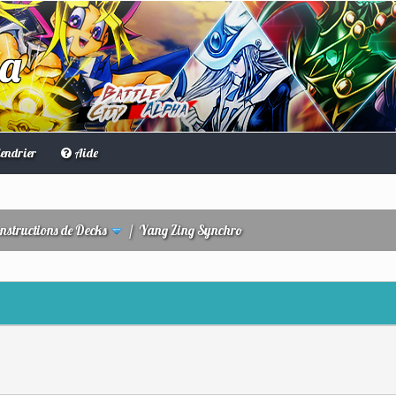
ha
endrier
Aide
nstructions de Decks
/
Yang Zing Synchro