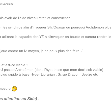
par
Sandium
.)
 avoir de l'aide niveau strat' et construction.
r les synchros afin d'invoquer Sifr/Quasar ou pourquoi Archdémon plus 
 utilisant la capacité des YZ a s'invoquer en boucle et surtout rendre l
joue contre un lvl moyen, je ne peux plus rien faire :/
 et est-ce viable ?
 OU passer Archdémon (dans l'hypothese que mon deck soit viable)
 plus rapide à base Hyper Librarian , Scrap Dragon, Beelze etc
à mesure
pas attention au Side) :