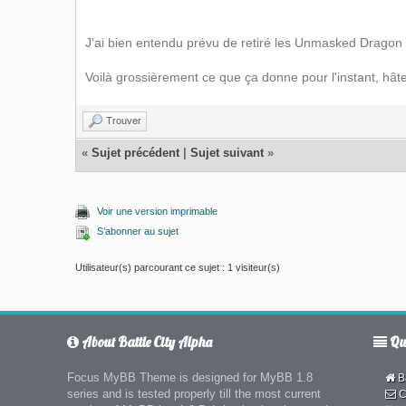
J'ai bien entendu prévu de retiré les Unmasked Dragon e
Voilà grossièrement ce que ça donne pour l'instant, hât
Trouver
«
Sujet précédent
|
Sujet suivant
»
Voir une version imprimable
S’abonner au sujet
Utilisateur(s) parcourant ce sujet : 1 visiteur(s)
About Battle City Alpha
Qui
Focus MyBB Theme is designed for MyBB 1.8
Ba
series and is tested properly till the most current
C