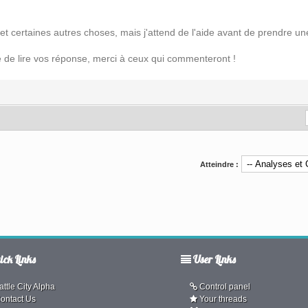
t certaines autres choses, mais j'attend de l'aide avant de prendre une
e de lire vos réponse, merci à ceux qui commenteront !
Atteindre :
ck Links
User Links
ttle City Alpha
Control panel
ontact Us
Your threads