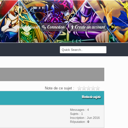
Connexion
Create an account
Howdy Guest!
/
Note de ce sujet :
Modes de sujets
Messages : 4
Sujets : 1
Inscription : Jun 2016
Réputation :
0